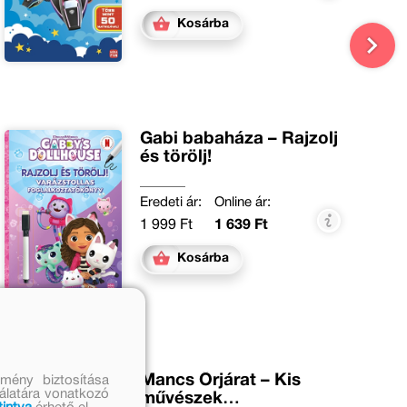
Kosárba
Gabi babaháza – Rajzolj
és törölj!
Eredeti ár:
Online ár:
1 999 Ft
1 639 Ft
Kosárba
Mancs Őrjárat – Kis
mény biztosítása
nálatára vonatkozó
művészek