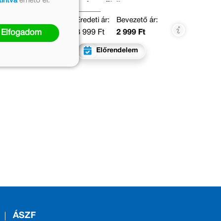
tintva
érhető el.
színezőkönyve
Eredeti ár:
Bevezető ár:
3 999 Ft
2 999 Ft
Elfogadom
Előrendelem
ÁSZF