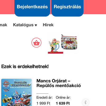
Bejelentkezés
Regisztrálás
nak
Katalógus
Hírek
Ezek is érdekelhetnek!
Mancs Őrjárat –
Repülős mentőakció
Eredeti ár:
Online ár:
1 999 Ft
1 639 Ft