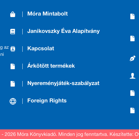
Móra Mintabolt
Janikovszky Éva Alapítvány
g az
Kapcsolat
ni
Árkötött termékek
Nyereményjáték-szabályzat
Foreign Rights
 - 2026 Móra Könyvkiadó.
Minden jog fenntartva.
Készítette: O