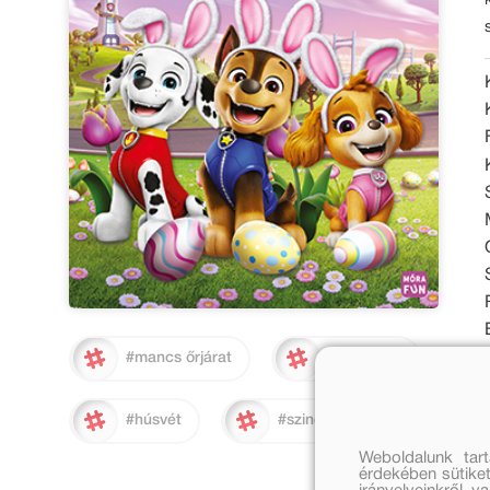
#mancs őrjárat
#kalandok
#húsvét
#szinező
Weboldalunk tar
érdekében sütiket