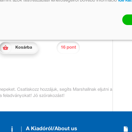
valamint azok testreszabási lehetőségeiről bővebb információ
ide kat
999 Ft
819 Ft
Készleten
Mennyiség:
16 pont
Kosárba
epeket. Csatlakozz hozzájuk, segíts Marshallnak eljutni a
 a feladványokat! Jó szórakozást!
A Kiadóról/About us