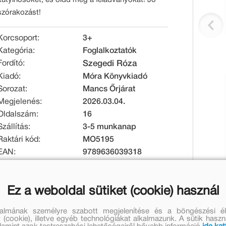
szórakozást!
Korcsoport:
3+
Kategória:
Foglalkoztatók
Fordító:
Szegedi Róza
Kiadó:
Móra Könyvkiadó
Sorozat:
Mancs Őrjárat
Megjelenés:
2026.03.04.
Oldalszám:
16
Szállítás:
3-5 munkanap
Raktári kód:
MO5195
EAN:
9789636039318
Kötésmód:
puha kötés
Méret [mm]:
210 x 297 x 3
Ez a weboldal sütiket (cookie) használ
Tömeg [g]:
82
talmának személyre szabott megjelenítése és a böngészési él
Eredeti ár:
Online ár:
 (cookie), illetve egyéb technológiákat alkalmazunk. A sütik hasz