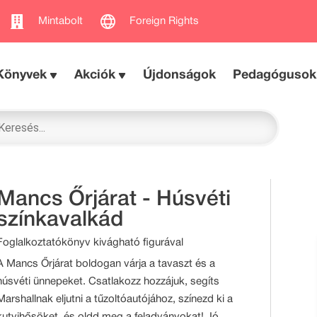
Mintabolt
Foreign Rights
Könyvek
Akciók
Újdonságok
Pedagógusok
Mancs Őrjárat - Húsvéti
színkavalkád
Foglalkoztatókönyv kivágható figurával
A Mancs Őrjárat boldogan várja a tavaszt és a
húsvéti ünnepeket. Csatlakozz hozzájuk, segíts
Marshallnak eljutni a tűzoltóautójához, színezd ki a
kutyihősöket, és oldd meg a feladványokat! Jó