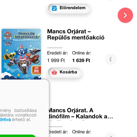
Előrendelem
Mancs Őrjárat –
Repülős mentőakció
Eredeti ár:
Online ár:
1 999 Ft
1 639 Ft
Kosárba
Mancs Őrjárat. A
mény biztosítása
nálatára vonatkozó
dinófilm – Kalandok a
tintva
érhető el.
dinók szigetén
Eredeti ár:
Online ár: