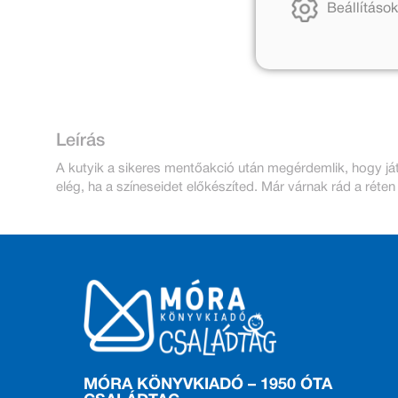
Beállítások
Leírás
A kutyik a sikeres mentőakció után megérdemlik, hogy ját
elég, ha a színeseidet előkészíted. Már várnak rád a réte
MÓRA KÖNYVKIADÓ – 1950 ÓTA