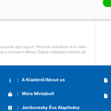
999 Ft
400 Ft
Jelenleg nem rendelhető
sszanak egy nagyot. Pihenj és szórakozz te is velük -
n és a strandon! Mancs Őrjárat mókázásra készen áll!
A Kiadóról/About us
Móra Mintabolt
Janikovszky Éva Alapítvány