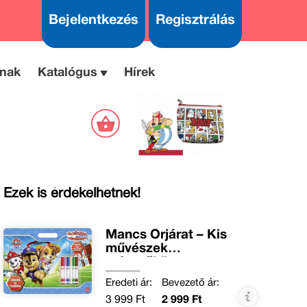
Bejelentkezés
Regisztrálás
nak
Katalógus
Hírek
Ezek is érdekelhetnek!
Mancs Őrjárat – Kis
művészek
színezőkönyve
Eredeti ár:
Bevezető ár:
3 999 Ft
2 999 Ft