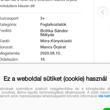
mókázásra készen áll!
Korcsoport:
3+
Kategória:
Foglalkoztatók
Fordító:
Bottka Sándor
Mátyás
Kiadó:
Móra Könyvkiadó
Sorozat:
Mancs Őrjárat
Megjelenés:
2020.08.10.
Oldalszám:
16
Raktári kód:
MO4098
EAN:
9789634866183
Kötésmód:
puha kötés
Ez a weboldal sütiket (cookie) használ
Méret [mm]:
210 x 297 x 2
talmának személyre szabott megjelenítése és a böngészési él
Tömeg [g]:
88
 (cookie), illetve egyéb technológiákat alkalmazunk. A sütik hasz
valamint azok testreszabási lehetőségeiről bővebb információ
ide kat
Eredeti ár:
Kedvezményes ár: