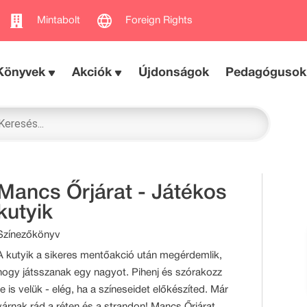
Mintabolt
Foreign Rights
Könyvek
Akciók
Újdonságok
Pedagógusok
Mancs Őrjárat - Játékos
kutyik
Színezőkönyv
A kutyik a sikeres mentőakció után megérdemlik,
hogy játsszanak egy nagyot. Pihenj és szórakozz
te is velük - elég, ha a színeseidet előkészíted. Már
várnak rád a réten és a strandon! Mancs Őrjárat