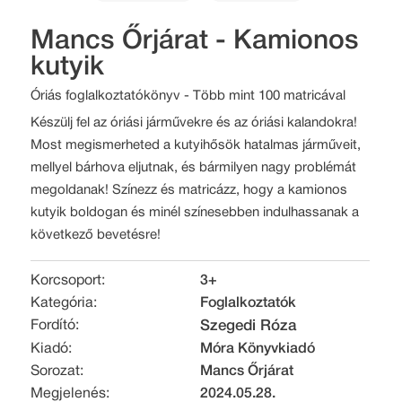
Mancs Őrjárat - Kamionos
kutyik
Óriás foglalkoztatókönyv - Több mint 100 matricával
Készülj fel az óriási járművekre és az óriási kalandokra!
Most megismerheted a kutyihősök hatalmas járműveit,
mellyel bárhova eljutnak, és bármilyen nagy problémát
megoldanak! Színezz és matricázz, hogy a kamionos
kutyik boldogan és minél színesebben indulhassanak a
következő bevetésre!
Korcsoport:
3+
Kategória:
Foglalkoztatók
Fordító:
Szegedi Róza
Kiadó:
Móra Könyvkiadó
Sorozat:
Mancs Őrjárat
Megjelenés:
2024.05.28.