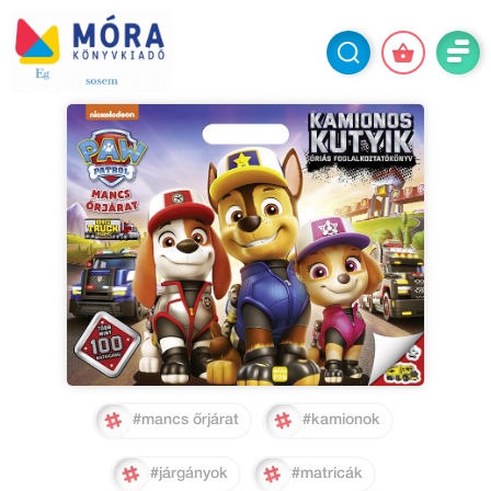
#mancs őrjárat
#kamionok
#járgányok
#matricák