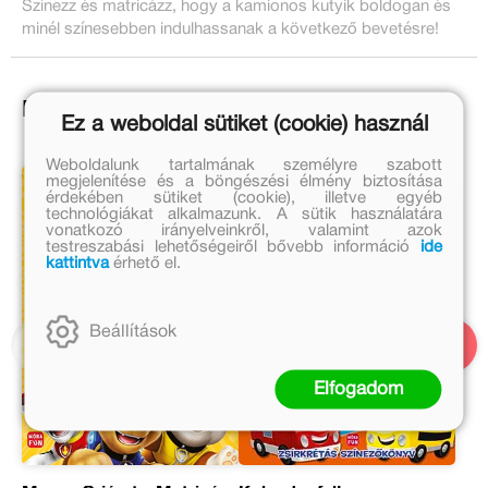
Színezz és matricázz, hogy a kamionos kutyik boldogan és
minél színesebben indulhassanak a következő bevetésre!
Ezek is érdekelhetnek!
Ez a weboldal sütiket (cookie) használ
Weboldalunk tartalmának személyre szabott
megjelenítése és a böngészési élmény biztosítása
érdekében sütiket (cookie), illetve egyéb
technológiákat alkalmazunk. A sütik használatára
vonatkozó irányelveinkről, valamint azok
testreszabási lehetőségeiről bővebb információ
ide
kattintva
érhető el.
Beállítások
Elfogadom