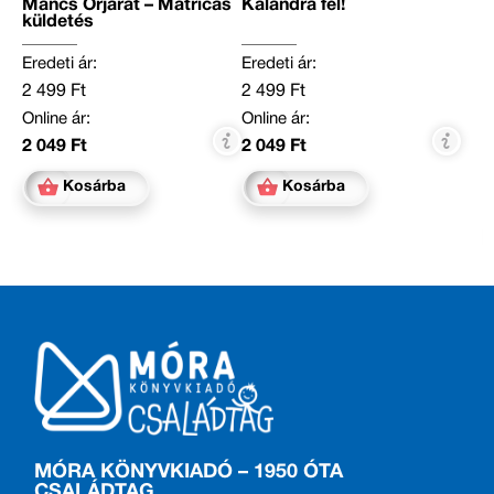
Mancs Őrjárat – Matricás
Kalandra fel!
küldetés
Eredeti ár:
Eredeti ár:
2 499 Ft
2 499 Ft
Online ár:
Online ár:
2 049 Ft
2 049 Ft
Kosárba
Kosárba
MÓRA KÖNYVKIADÓ – 1950 ÓTA
CSALÁDTAG