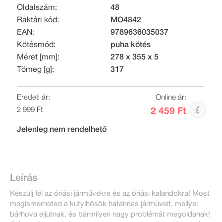
Oldalszám:
48
Raktári kód:
MO4842
EAN:
9789636035037
Kötésmód:
puha kötés
Méret [mm]:
278 x 355 x 5
Tömeg [g]:
317
Eredeti ár:
Online ár:
2 999 Ft
2 459 Ft
Jelenleg nem rendelhető
Leírás
Készülj fel az óriási járművekre és az óriási kalandokra! Most
megismerheted a kutyihősök hatalmas járműveit, mellyel
bárhova eljutnak, és bármilyen nagy problémát megoldanak!