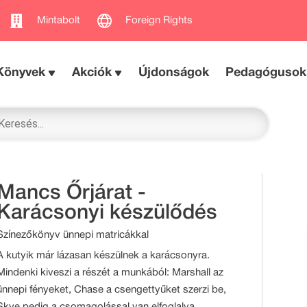
Mintabolt
Foreign Rights
Könyvek
Akciók
Újdonságok
Pedagógusok
Mancs Őrjárat -
Karácsonyi készülődés
Színezőkönyv ünnepi matricákkal
A kutyik már lázasan készülnek a karácsonyra.
Mindenki kiveszi a részét a munkából: Marshall az
ünnepi fényeket, Chase a csengettyűket szerzi be,
Skye pedig a csomagolással van elfoglalva.