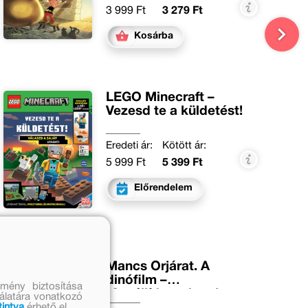
3 999 Ft
3 279 Ft
Kosárba
LEGO Minecraft –
Vezesd te a küldetést!
Eredeti ár:
Kötött ár:
5 999 Ft
5 399 Ft
Előrendelem
Mancs Őrjárat. A
dinófilm –
mény biztosítása
Megállíthatatlanok
nálatára vonatkozó
tintva
érhető el.