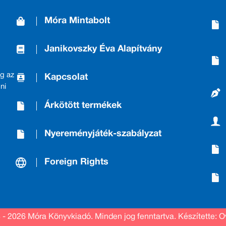
Móra Mintabolt
Janikovszky Éva Alapítvány
g az
Kapcsolat
ni
Árkötött termékek
Nyereményjáték-szabályzat
Foreign Rights
 - 2026 Móra Könyvkiadó.
Minden jog fenntartva.
Készítette: O