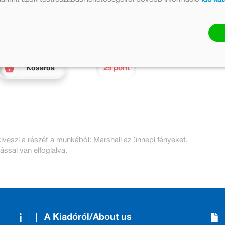
Készleten
Mennyiség:
25 pont
Kosárba
iveszi a részét a munkából: Marshall az ünnepi fényeket,
ssal van elfoglalva.
A Kiadóról/About us