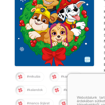
#mikulás
#karácsony
#kalandok
#kutyik
Weboldalunk tar
érdekében sütiket
#mancs őrjárat
#advent
irányelveinkről, 