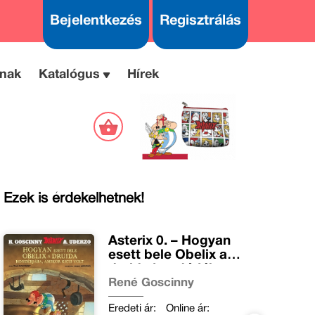
Bejelentkezés
Regisztrálás
nak
Katalógus
Hírek
Ezek is érdekelhetnek!
Asterix 0. – Hogyan
esett bele Obelix a
druida kondérjába,
amikor kicsi volt
René Goscinny
Eredeti ár:
Online ár: