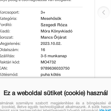
Korcsoport:
3+
Kategória:
Mesehősök
Fordító:
Szegedi Róza
Kiadó:
Móra Könyvkiadó
Sorozat:
Mancs Őrjárat
Megjelenés:
2023.10.02.
Oldalszám:
16
Szállítás:
3-5 munkanap
Raktári kód:
MO4732
EAN:
9789636033750
Kötésmód:
puha kötés
Méret [mm]:
210 x 297 x 2
Tömeg [g]:
110
Ez a weboldal sütiket (cookie) használ
Eredeti ár:
Online ár:
talmának személyre szabott megjelenítése és a böngészési él
 (cookie), illetve egyéb technológiákat alkalmazunk. A sütik hasz
1 499 Ft
1 229 Ft
valamint azok testreszabási lehetőségeiről bővebb információ
ide kat