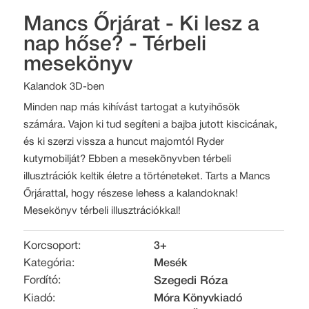
Mancs Őrjárat - Ki lesz a
nap hőse? - Térbeli
mesekönyv
Kalandok 3D-ben
Minden nap más kihívást tartogat a kutyihősök
számára. Vajon ki tud segíteni a bajba jutott kiscicának,
és ki szerzi vissza a huncut majomtól Ryder
kutymobilját? Ebben a mesekönyvben térbeli
illusztrációk keltik életre a történeteket. Tarts a Mancs
Őrjárattal, hogy részese lehess a kalandoknak!
Mesekönyv térbeli illusztrációkkal!
Korcsoport:
3+
Kategória:
Mesék
Fordító:
Szegedi Róza
Kiadó:
Móra Könyvkiadó