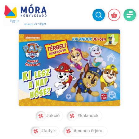
#akció
#kalandok
#kutyik
#mancs őrjárat