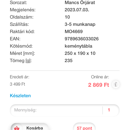
Sorozat:
Mancs Őrjárat
Megjelenés:
2023.07.03.
Oldalszám:
10
Szállítás:
3-5 munkanap
Raktári kód:
MO4669
EAN:
9789636033026
Kötésmód:
keménytábla
Méret [mm]:
250 x 190 x 10
Tömeg [g]:
235
Eredeti ár:
Online ár:
3 499 Ft
2 869 Ft
Készleten
Mennyiség:
57 pont
Kosárba