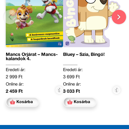
Mancs Őrjárat – Mancs-
Bluey – Szia, Bingó!
kalandok 4.
Eredeti ár:
Eredeti ár:
2 999 Ft
3 699 Ft
Online ár:
Online ár:
2 459 Ft
3 033 Ft
Kosárba
Kosárba