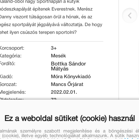
Kaland-öböl nagy Sportnapján a kutyik
hódeszkapályát építenek Everestnek. Merész
Danny viszont túlságosan örül a hónak, és az
egész sportpályát jégpályává változtatja. De hogy
lehet ilyen csúszós terepen sportolni?
Korcsoport:
3+
Kategória:
Mesék
Fordító:
Bottka Sándor
Mátyás
Kiadó:
Móra Könyvkiadó
Sorozat:
Mancs Őrjárat
Megjelenés:
2022.02.01.
Oldalszám:
72
Raktári kód:
MO4370
EAN:
9789634869740
Ez a weboldal sütiket (cookie) használ
Kötésmód:
keménytáblás
Méret [mm]:
202 x 284 x 9
talmának személyre szabott megjelenítése és a böngészési él
 (cookie), illetve egyéb technológiákat alkalmazunk. A sütik hasz
Tömeg [g]:
500