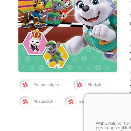
#mancs őrjárat
#kutyik
#kalandok
#akció
Weboldalunk tar
érdekében sütiket