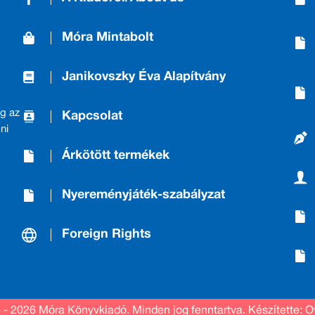
Móra Mintabolt
Janikovszky Éva Alapítvány
g az
Kapcsolat
ni
Árkötött termékek
Nyereményjáték-szabályzat
Foreign Rights
 - 2026 Móra Könyvkiadó.
Minden jog fenntartva.
Készítette: O