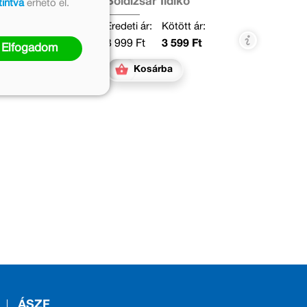
Boldizsár Ildikó
tintva
érhető el.
Eredeti ár:
Kötött ár:
3 999 Ft
3 599 Ft
Elfogadom
Kosárba
ÁSZF