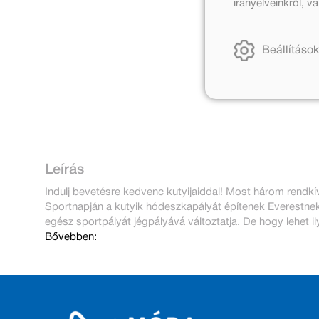
irányelveinkről, 
Beállítások
Leírás
Indulj bevetésre kedvenc kutyijaiddal! Most három rendkí
Sportnapján a kutyik hódeszkapályát építenek Everestnek
egész sportpályát jégpályává változtatja. De hogy lehet i
Bővebben: