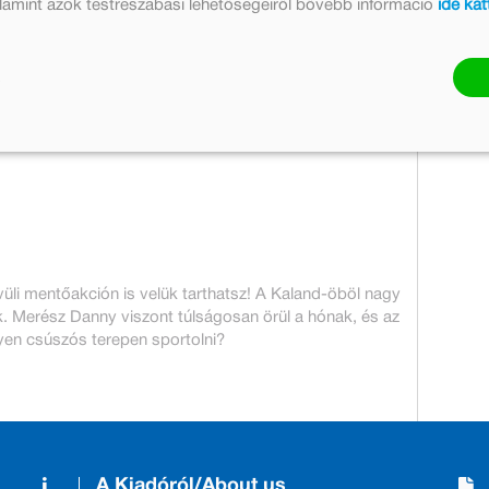
valamint azok testreszabási lehetőségeiről bővebb információ
ide kat
Eredeti ár:
Online ár:
3 499 Ft
2 869 Ft
Jelenleg nem rendelhető
vüli mentőakción is velük tarthatsz! A Kaland-öböl nagy
. Merész Danny viszont túlságosan örül a hónak, és az
lyen csúszós terepen sportolni?
A Kiadóról/About us