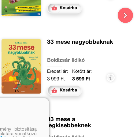
Kosárba
33 mese nagyobbaknak
Boldizsár Ildikó
Eredeti ár:
Kötött ár:
3 999 Ft
3 599 Ft
Kosárba
33 mese a
legkisebbeknek
mény biztosítása
nálatára vonatkozó