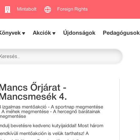
Mintabolt
Foreign Rights
Könyvek
Akciók
Újdonságok
Pedagógusok
Mancs Őrjárat -
Mancsmesék 4.
3 izgalmas mentőakció - A sportnap megmentése
- A méhek megmentése - A hercegnő barátainak
megmentése
Indulj bevetésre kedvenc kutyijaiddal! Most három
rendkívüli mentőakción is velük tarthatsz! A