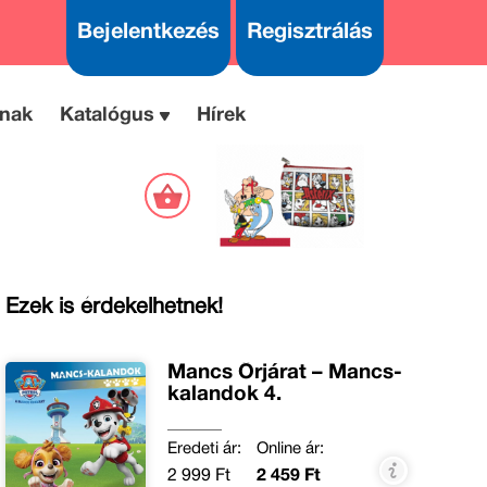
Bejelentkezés
Regisztrálás
nak
Katalógus
Hírek
Ezek is érdekelhetnek!
Mancs Őrjárat – Mancs-
kalandok 4.
Eredeti ár:
Online ár:
2 999 Ft
2 459 Ft