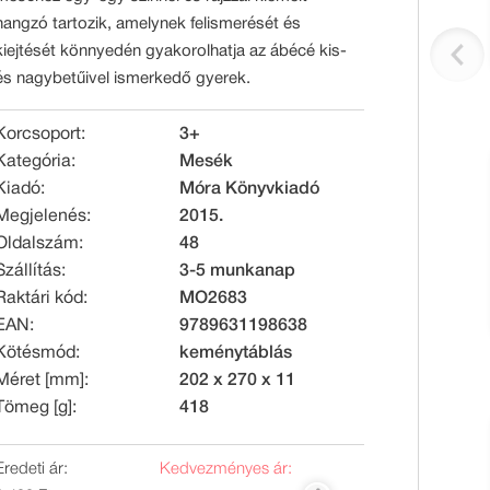
hangzó tartozik, amelynek felismerését és
kiejtését könnyedén gyakorolhatja az ábécé kis-
és nagybetűivel ismerkedő gyerek.
Korcsoport:
3+
Kategória:
Mesék
Kiadó:
Móra Könyvkiadó
Megjelenés:
2015.
Oldalszám:
48
Szállítás:
3-5 munkanap
Raktári kód:
MO2683
EAN:
9789631198638
Kötésmód:
keménytáblás
Méret [mm]:
202 x 270 x 11
Tömeg [g]:
418
Eredeti ár:
Kedvezményes ár: