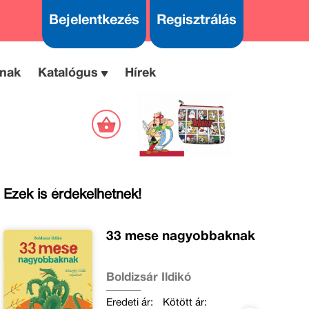
Bejelentkezés
Regisztrálás
nak
Katalógus
Hírek
Ezek is érdekelhetnek!
33 mese nagyobbaknak
Boldizsár Ildikó
Eredeti ár:
Kötött ár: