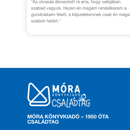
"Az olvasás ébresztett rá arra, hogy valójában
szabad vagyok, hiszen én magam rendelkezem a
gondolataim felett, a képzeletemnek csak én mag
szabok határt."
MÓRA KÖNYVKIADÓ – 1950 ÓTA
CSALÁDTAG