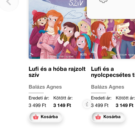
Lufi és a hóba rajzolt
Lufi és a
szív
nyolcpecsétes t
Balázs Ágnes
Balázs Ágnes
Eredeti ár:
Kötött ár:
Eredeti ár:
Kötött ár
3 499 Ft
3 149 Ft
3 499 Ft
3 149 Ft
Kosárba
Kosárba