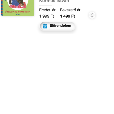
Kormos István
Eredeti ár:
Bevezető ár:
1 999 Ft
1 499 Ft
Előrendelem