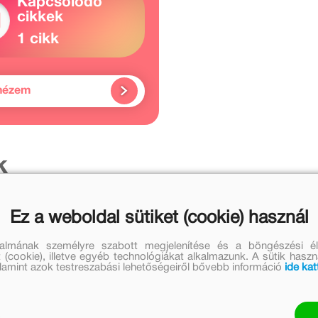
Kapcsolódó
cikkek
1 cikk
nézem
k
Ez a weboldal sütiket (cookie) használ
talmának személyre szabott megjelenítése és a böngészési él
 (cookie), illetve egyéb technológiákat alkalmazunk. A sütik hasz
valamint azok testreszabási lehetőségeiről bővebb információ
ide kat