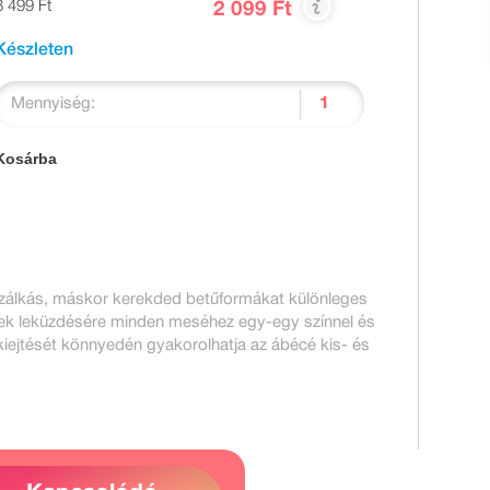
3 499 Ft
2 099 Ft
Készleten
Mennyiség:
Kosárba
szálkás, máskor kerekded betűformákat különleges
ek leküzdésére minden meséhez egy-egy színnel és
 kiejtését könnyedén gyakorolhatja az ábécé kis- és