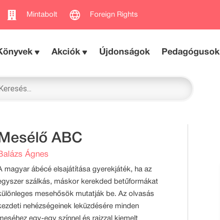
Mintabolt
Foreign Rights
Könyvek
Akciók
Újdonságok
Pedagógusok
Mesélő ABC
Balázs Ágnes
A magyar ábécé elsajátítása gyerekjáték, ha az
egyszer szálkás, máskor kerekded betűformákat
különleges mesehősök mutatják be. Az olvasás
kezdeti nehézségeinek leküzdésére minden
meséhez egy-egy színnel és rajzzal kiemelt