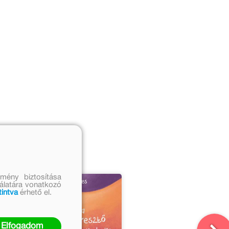
mény biztosítása
nálatára vonatkozó
tintva
érhető el.
Elfogadom