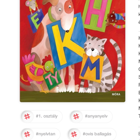
#1. osztály
#anyanyelv
#nyelvtan
#ovis ballagás