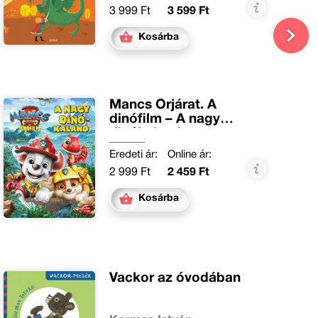
3 999 Ft
3 599 Ft
Kosárba
Mancs Őrjárat. A
dinófilm – A nagy
dinókaland
Eredeti ár:
Online ár:
2 999 Ft
2 459 Ft
Kosárba
Vackor az óvodában