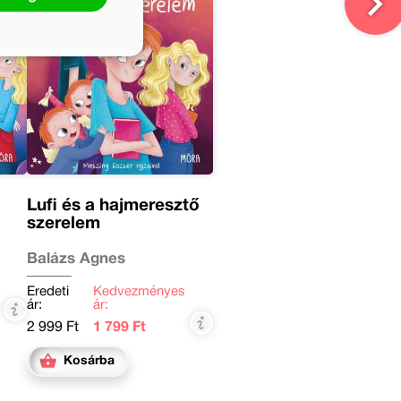
Lufi és a hajmeresztő
szerelem
Balázs Ágnes
Eredeti
Kedvezményes
ár:
ár:
2 999 Ft
1 799 Ft
Kosárba