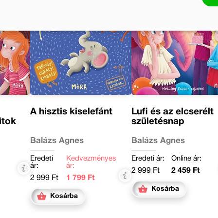
A hisztis kiselefánt
Lufi és az elcserélt
itok
születésnap
Balázs Ágnes
Balázs Ágnes
:
Eredeti
Kedvezményes
Eredeti ár:
Online ár:
ár:
ár:
2 999 Ft
2 459 Ft
2 999 Ft
1 799 Ft
Kosárba
Kosárba