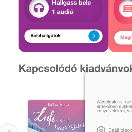
Hallgass bele
1 audió
Belehallgatok
Meg
Kapcsolódó kiadványo
Weboldalunk tar
érdekében sütiket
irányelveinkről, 
Beállítások