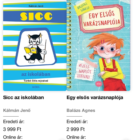
Sicc az iskolában
Egy elsős varázsnaplója
Kálmán Jenő
Balázs Ágnes
Eredeti ár:
Eredeti ár:
3 999 Ft
2 999 Ft
Online ár:
Online ár: