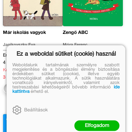
Már iskolás vagyok
Zengő ABC
Janikovszky Éva
Móra Ferenc
Ez a weboldal sütiket (cookie) használ
Eredeti ár:
Eredeti ár:
4 999 Ft
2 999 Ft
Weboldalunk tartalmának személyre szabott
megjelenítése és a böngészési élmény biztosítása
Kedvezményes ár:
Kedvezményes ár:
érdekében sütiket (cookie), illetve egyéb
3 499 Ft
1 799 Ft
technológiákat alkalmazunk. A sütik használatára
vonatkozó irányelveinkről, valamint azok
testreszabási lehetőségeiről bővebb információ
ide
Kosárba
Kosárba
kattintva
érhető el.
Beállítások
Elfogadom