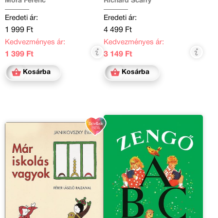
Móra Ferenc
Richard Scarry
Eredeti ár:
Eredeti ár:
1 999 Ft
4 499 Ft
Kedvezményes ár:
Kedvezményes ár:
1 399 Ft
3 149 Ft
Kosárba
Kosárba