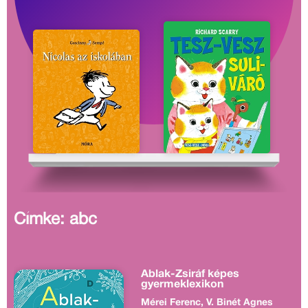
Címke: abc
Ablak-Zsiráf képes
gyermeklexikon
Mérei Ferenc, V. Binét Ágnes