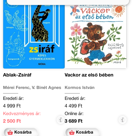
Ablak-Zsiráf
Vackor az első bében
Mérei Ferenc, V. Binét Ágnes
Kormos István
Eredeti ár:
Eredeti ár:
4 999 Ft
4 499 Ft
Kedvezményes ár:
Online ár:
2 500 Ft
3 689 Ft
Kosárba
Kosárba