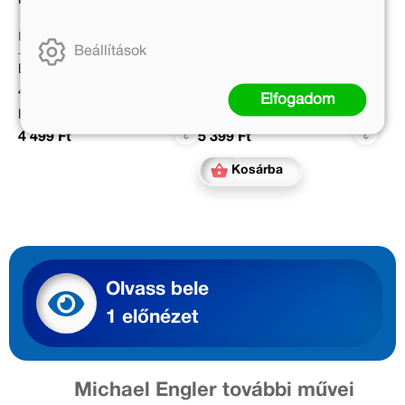
Matthäus Bär
Zalka Csenge Virág Dr.
Beállítások
Eredeti ár:
Eredeti ár:
4 999 Ft
5 999 Ft
Elfogadom
Kötött ár:
Kötött ár:
4 499 Ft
5 399 Ft
Kosárba
Olvass bele
1 előnézet
Michael Engler további művei