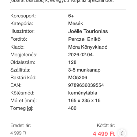
jóbarát összebújik, és együtt várja az új esztendőt.
Korcsoport:
6+
Kategória:
Mesék
Illusztrátor:
Joëlle Tourlonias
Fordító:
Perczel Enikő
Kiadó:
Móra Könyvkiadó
Megjelenés:
2026.02.04.
Oldalszám:
128
Szállítás:
3-5 munkanap
Raktári kód:
MO5206
EAN:
9789636039554
Kötésmód:
keménytábla
Méret [mm]:
165 x 235 x 15
Tömeg [g]:
480
Eredeti ár:
Kötött ár:
4 999 Ft
4 499 Ft