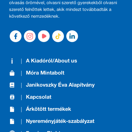
olvasás örömével, olvasni szerető gyerekekből olvasni
szerető felnőttek lettek, akik mindezt továbbadták a
következő nemzedéknek.
A Kiadóról/About us
Móra Mintabolt
Janikovszky Éva Alapítvány
Kapcsolat
Árkötött termékek
Nyereményjáték-szabályzat