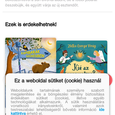
beköszöntével a sün elvonul aludni, de a többi jóbarát
összebújik, és együtt várja az új esztendőt.
Ezek is érdekelhetnek!
Ez a weboldal sütiket (cookie) használ
Weboldalunk tartalmának személyre szabott
megjelenítése és a böngészési élmény biztosítása
érdekében sütiket (cookie), illetve egyéb
technológiákat alkalmazunk. A sütik használatára
vonatkozó irányelveinkről, valamint azok
testreszabási lehetőségeiről bővebb információ
ide
kattintva
érhető el.
Kapibarák szökésben
Kié az aranyalma?