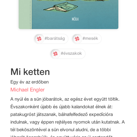
#barátság
#mesék
#évszakok
Mi ketten
Egy év az erdőben
Michael Engler
A nyúl és a sün jóbarátok, az egész évet együtt töltik.
Évszakonként újabb és újabb kalandokat élnek át:
patakugróst játszanak, bálnafelfedező expedícióra
indulnak, vagy éppen rejtélyes nyomok után kutatnak. A
tél beköszöntével a sün elvonul aludni, de a többi