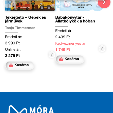
Tekergető – Gépek és
Babakönyvtár -
járművek
Állatkölykök a hóban
Tanja Timmerman
Eredeti ár:
Eredeti ár:
2 499 Ft
3 999 Ft
Kedvezményes ár:
Online ár:
1 749 Ft
3 279 Ft
Kosárba
Kosárba