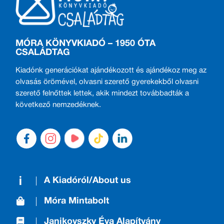
MÓRA KÖNYVKIADÓ – 1950 ÓTA
CSALÁDTAG
Kiadónk generációkat ajándékozott és ajándékoz meg az
olvasás örömével, olvasni szerető gyerekekből olvasni
szerető felnőttek lettek, akik mindezt továbbadták a
következő nemzedéknek.
A Kiadóról/About us
Móra Mintabolt
Janikovszky Éva Alapítvány