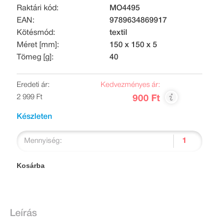
Raktári kód:
MO4495
EAN:
9789634869917
Kötésmód:
textil
Méret [mm]:
150 x 150 x 5
Tömeg [g]:
40
Eredeti ár:
Kedvezményes ár:
2 999 Ft
900 Ft
Készleten
Mennyiség:
Kosárba
Leírás