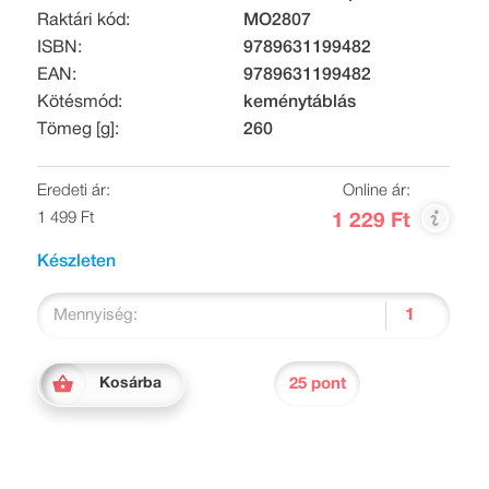
Raktári kód:
MO2807
ISBN:
9789631199482
EAN:
9789631199482
Kötésmód:
keménytáblás
Tömeg [g]:
260
Eredeti ár:
Online ár:
1 499 Ft
1 229 Ft
Készleten
Mennyiség:
25 pont
Kosárba