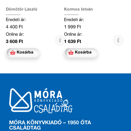
Dömötör László
Kormos István
Eredeti ár:
Eredeti ár:
4 400 Ft
1 999 Ft
Online ár:
Online ár:
3 608 Ft
1 639 Ft
Kosárba
Kosárba
MÓRA KÖNYVKIADÓ – 1950 ÓTA
CSALÁDTAG