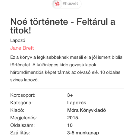
#húsvét
Noé története - Feltárul a
titok!
Lapozó
Jane Brett
Ez a könyv a legkisebbeknek meséli el a jól ismert bibliai
történetet. A különleges kidolgozású lapok
háromdimenziós képet tárnak az olvasó elé. 10 oldalas
színes lapozó.
Korcsoport:
3+
Kategória:
Lapozók
Kiadó:
Móra Könyvkiadó
Megjelenés:
2015.
Oldalszám:
10
Szállítás:
3-5 munkanap