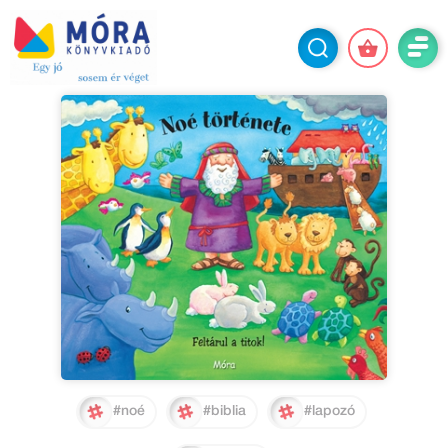
#noé
#biblia
#lapozó