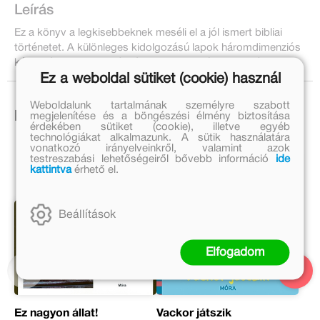
Leírás
Ez a könyv a legkisebbeknek meséli el a jól ismert bibliai
történetet. A különleges kidolgozású lapok háromdimenziós
képet tárnak az olvasó elé. 10 oldalas színes lapozó.
Ez a weboldal sütiket (cookie) használ
Weboldalunk tartalmának személyre szabott
Ezek is érdekelhetnek!
megjelenítése és a böngészési élmény biztosítása
érdekében sütiket (cookie), illetve egyéb
technológiákat alkalmazunk. A sütik használatára
vonatkozó irányelveinkről, valamint azok
testreszabási lehetőségeiről bővebb információ
ide
kattintva
érhető el.
Beállítások
Elfogadom
Ez nagyon állat!
Vackor játszik