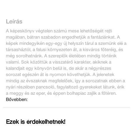
Leírás
A képeskönyv végtelen számú mese lehetőségét rejti
magában, bátran szabadon engedhetjük a fantáziánkat. A
képek mindegyikén egy-egy új helyszín tárul a szemünk elé a
társasháztól, a falusi környezeten át, a kisváros főteréig, és
még sorolhatnánk. A szereplők életében mindig történik
valami. Sok közöttük a visszatérő karakter, akiknek a
kalandjait egy könyvön belül is, de akár a négyrészes
sorozat egészén át is nyomon követhetjük. A jelenetek
mindig az évszaknak megfelelőek, így a sorozatnak ebben a
nyári részében pancsoló, fagylaltozó gyerekeket látunk, érik
a meggy és az eper, és éppen bolhapiac zajlik a főtéren.
Bővebben:
Ezek is érdekelhetnek!