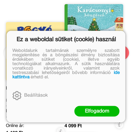
Ez a weboldal sütiket (cookie) használ
Weboldalunk tartalmának személyre szabott
megjelenítése és a böngészési élmény biztosítása
érdekében sütiket (cookie), illetve egyéb
technológiákat alkalmazunk. A sütik használatára
vonatkozó irányelveinkről, valamint azok
testreszabási lehetőségeiről bővebb információ
ide
kattintva
érhető el.
Bogyó minikönyve
Karácsonyi böngésző
Beállítások
Bartos Erika
Eredeti ár:
Elfogadom
Eredeti ár:
4 999 Ft
1 790 Ft
Online ár:
Online ár:
4 099 Ft