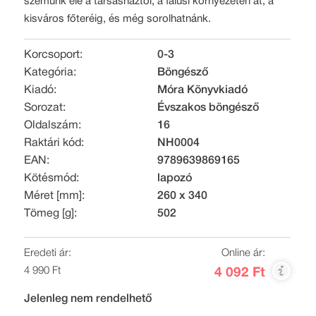
szemünk elé a társasháztól, a falusi környezeten át, a
kisváros főteréig, és még sorolhatnánk.
Korcsoport:
0-3
Kategória:
Böngésző
Kiadó:
Móra Könyvkiadó
Sorozat:
Évszakos böngésző
Oldalszám:
16
Raktári kód:
NH0004
EAN:
9789639869165
Kötésmód:
lapozó
Méret [mm]:
260 x 340
Tömeg [g]:
502
Eredeti ár:
Online ár:
4 990 Ft
4 092 Ft
Jelenleg nem rendelhető