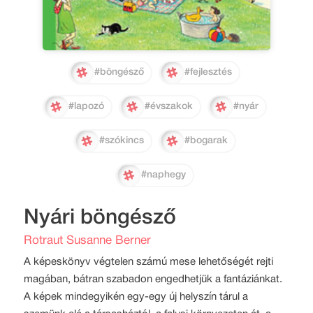
#böngésző
#fejlesztés
#lapozó
#évszakok
#nyár
#szókincs
#bogarak
#naphegy
Nyári böngésző
Rotraut Susanne Berner
A képeskönyv végtelen számú mese lehetőségét rejti
magában, bátran szabadon engedhetjük a fantáziánkat.
A képek mindegyikén egy-egy új helyszín tárul a