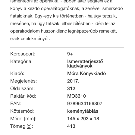
Ismerkedni az operákkal - ebben akar segíteni ez a
könyv a kezdő operalátogatóknak, a zenével ismerkedő
fiataloknak. Egy-egy kis történetben - ha úgy tetszik,
mesében, ha úgy tetszik, elbeszélésben - idézi fel az
operairodalom huszonkilenc legnépszerűbb remekét,
ezek cselekményét.
Korcsoport:
9+
Kategória:
Ismeretterjesztő
kiadványok
Kiadó:
Móra Könyvkiadó
Megjelenés:
2017.
Oldalszám:
312
Raktári kód:
MO3310
EAN:
9789634156307
Kötésmód:
keménytáblás
Méret [mm]:
145 x 203 x 18
Tömeg [g]:
413