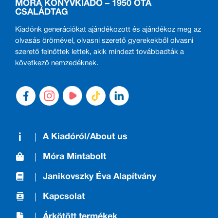
MÓRA KÖNYVKIADÓ – 1950 ÓTA
CSALÁDTAG
Kiadónk generációkat ajándékozott és ajándékoz meg az
olvasás örömével, olvasni szerető gyerekekből olvasni
szerető felnőttek lettek, akik mindezt továbbadták a
következő nemzedéknek.
A Kiadóról/About us
Móra Mintabolt
Janikovszky Éva Alapítvány
Kapcsolat
Árkötött termékek