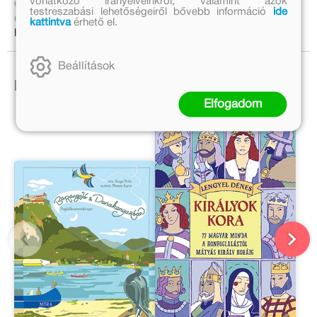
vonatkozó irányelveinkről, valamint azok
operairodalom huszonkilenc legnépszerűbb remekét, ezek
testreszabási lehetőségeiről bővebb információ
ide
cselekményét.
kattintva
érhető el.
Bővebben:
Beállítások
Ezek is érdekelhetnek!
Elfogadom