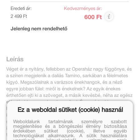
Eredeti ár:
Kedvezményes ár:
2 499 Ft
600 Ft
Jelenleg nem rendelhető
Leírás
Véget ér a nyitány, fellebben az Operaház nagy függönye, és
a színen megjelenik a daliás Tamino, sarkában a félelmetes
kígyó. Megszólalnak a varázsos énekhangok, és a néző
egyre jobban fülel: miről is énekelnek? Az egyik énekes
érthetően ejti ki a szöveget, a másik kevésbé, néha az egész
előadás idegen nyelven hangzik el. Épp ezért, aki a
halhatatlan operákat igazán élvezni akarja, annak jól kell
Ez a weboldal sütiket (cookie) használ
ismernie történetüket. Ismerkedni az operákkal - ebben akar
Weboldalunk tartalmának személyre szabott
segíteni ez a könyv a kezdő operalátogatóknak, a zenével
megjelenítése és a böngészési élmény biztosítása
ismerkedő fiataloknak. Egy-egy kis történetben - ha úgy
érdekében sütiket (cookie), illetve egyéb
tetszik, mesében, ha úgy tetszik, elbeszélésben - idézi fel az
technológiákat alkalmazunk. A sütik használatára