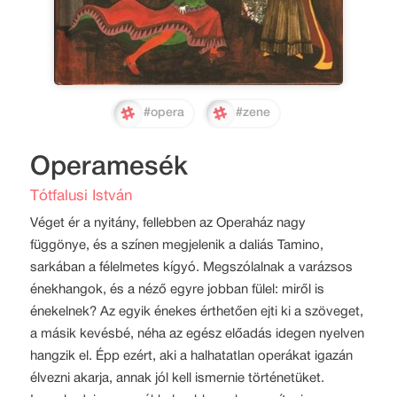
#opera
#zene
Operamesék
Tótfalusi István
Véget ér a nyitány, fellebben az Operaház nagy
függönye, és a színen megjelenik a daliás Tamino,
sarkában a félelmetes kígyó. Megszólalnak a varázsos
énekhangok, és a néző egyre jobban fülel: miről is
énekelnek? Az egyik énekes érthetően ejti ki a szöveget,
a másik kevésbé, néha az egész előadás idegen nyelven
hangzik el. Épp ezért, aki a halhatatlan operákat igazán
élvezni akarja, annak jól kell ismernie történetüket.