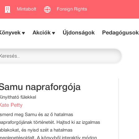
Mintabolt
Foreign Rights
Könyvek
Akciók
Újdonságok
Pedagógusok
Samu napraforgója
Kinyitható fülekkel
Kate Petty
Ismerd meg Samu és az ő hatalmas
napraforgójának történetét. Hajtsd ki az izgalmas
ablakokat, és nyisd szét a hatalmas
meglepetésoldalt. A könyvből interaktív módon