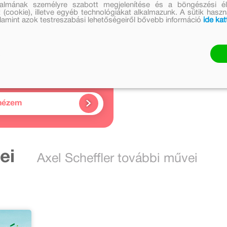
talmának személyre szabott megjelenítése és a böngészési él
 (cookie), illetve egyéb technológiákat alkalmazunk. A sütik hasz
valamint azok testreszabási lehetőségeiről bővebb információ
ide kat
Kapcsolódó
cikkek
4 cikk
nézem
ei
Axel Scheffler további művei