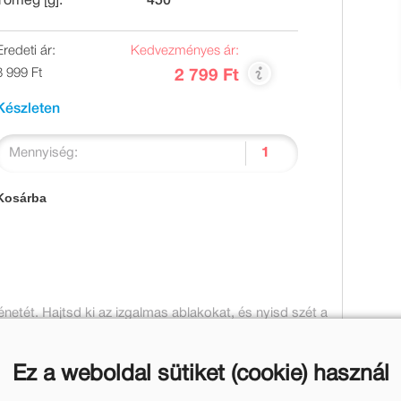
Tömeg [g]:
450
Eredeti ár:
Kedvezményes ár:
3 999 Ft
2 799 Ft
Készleten
Mennyiség:
Kosárba
etét. Hajtsd ki az izgalmas ablakokat, és nyisd szét a
 tanulhatják meg a kisgyerekek, hogy mekkora csoda
a szökkenhessen a napraforgó sok gondoskodásra,
Ez a weboldal sütiket (cookie) használ