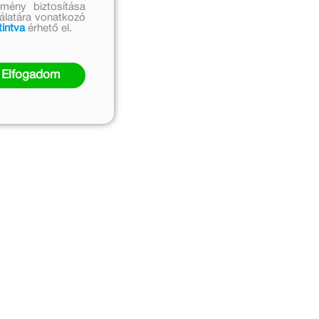
mény biztosítása
nálatára vonatkozó
tintva
érhető el.
Elfogadom