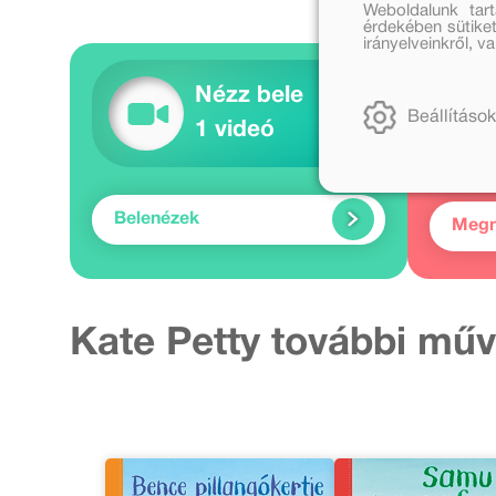
Weboldalunk tar
érdekében sütiket
irányelveinkről, 
Nézz bele
Beállítások
1 videó
Belenézek
Meg
Kate Petty további műv