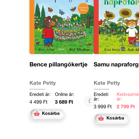
Bence pillangókertje
Samu napraforg
Kate Petty
Kate Petty
Eredeti ár:
Online ár:
Eredeti
Kedvezmé
ár:
ár:
4 499 Ft
3 689 Ft
3 999 Ft
2 799 Ft
Kosárba
Kosárba