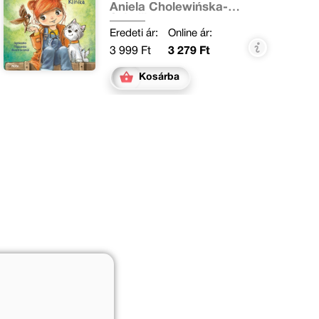
Aniela Cholewińska-
Szkolik
Eredeti ár:
Online ár:
3 999 Ft
3 279 Ft
Kosárba