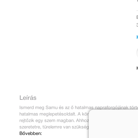
Leírás
Ismerd meg Samu és az ő hatalmas napraforgójának történ
hatalmas meglepetésoldalt. A könyvből interaktív módon
rejtőzik egy szem magban. Ahhoz azonban, hogy virágb
szeretetre, türelemre van szükség.
Bővebben: