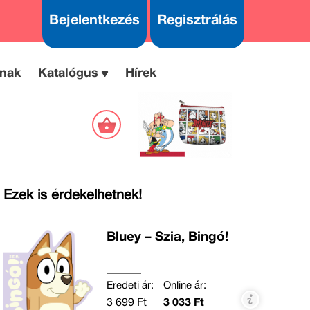
Bejelentkezés
Regisztrálás
nak
Katalógus
Hírek
Ezek is érdekelhetnek!
Bluey – Szia, Bingó!
Eredeti ár:
Online ár:
3 699 Ft
3 033 Ft