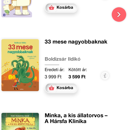
Kosárba
33 mese nagyobbaknak
Boldizsár Ildikó
Eredeti ár:
Kötött ár:
3 999 Ft
3 599 Ft
Kosárba
Minka, a kis állatorvos –
A Hársfa Klinika