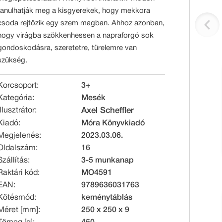
tanulhatják meg a kisgyerekek, hogy mekkora
csoda rejtőzik egy szem magban. Ahhoz azonban,
hogy virágba szökkenhessen a napraforgó sok
gondoskodásra, szeretetre, türelemre van
szükség.
Korcsoport:
3+
Kategória:
Mesék
Illusztrátor:
Axel Scheffler
Kiadó:
Móra Könyvkiadó
Megjelenés:
2023.03.06.
Oldalszám:
16
Szállítás:
3-5 munkanap
Raktári kód:
MO4591
EAN:
9789636031763
Kötésmód:
keménytáblás
Méret [mm]:
250 x 250 x 9