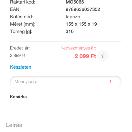
Raktári kód:
MO5066
EAN:
9789636037352
Kötésmód:
lapozó
Méret [mm]:
155 x 155 x 19
Tömeg [g]:
310
Eredeti ár:
Kedvezményes ár:
2 999 Ft
2 099 Ft
Készleten
Mennyiség:
Kosárba
Leírás