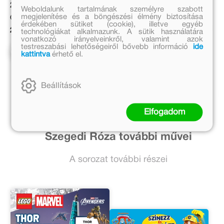
2 999 Ft
2 999 Ft
Weboldalunk tartalmának személyre szabott
megjelenítése és a böngészési élmény biztosítása
Online ár:
Online ár:
érdekében sütiket (cookie), illetve egyéb
2 459 Ft
2 459 Ft
technológiákat alkalmazunk. A sütik használatára
vonatkozó irányelveinkről, valamint azok
testreszabási lehetőségeiről bővebb információ
ide
Kosárba
Kosárba
kattintva
érhető el.
Beállítások
Elfogadom
Szegedi Róza további művei
A sorozat további részei