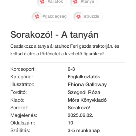
#állatok
#tanya
#gazdagság
#puzzle
Sorakozó! - A tanyán
Csatlakozz a tanya állataihoz Feri gazda traktorján, és
keltsd életre a történetet a kivehető figurákkal!
Korcsoport:
0-3
Kategória:
Foglalkoztatók
Illusztrátor:
Fhiona Galloway
Fordító:
Szegedi Róza
Kiadó:
Móra Könyvkiadó
Sorozat:
Sorakozó!
Megjelenés:
2025.06.02.
Oldalszám:
10
Szállítás:
3-5 munkanap