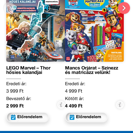
LEGO Marvel – Thor
Mancs Őrjárat – Színezz
hősies kalandjai
és matricázz velünk!
Eredeti ár:
Eredeti ár:
3 999 Ft
4 999 Ft
Bevezető ár:
Kötött ár:
2 999 Ft
4 499 Ft
Előrendelem
Előrendelem