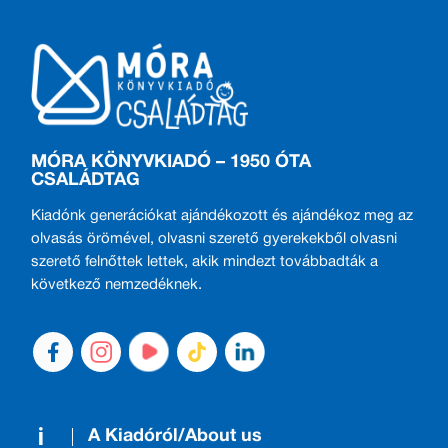
MÓRA KÖNYVKIADÓ – 1950 ÓTA
CSALÁDTAG
Kiadónk generációkat ajándékozott és ajándékoz meg az
olvasás örömével, olvasni szerető gyerekekből olvasni
szerető felnőttek lettek, akik mindezt továbbadták a
következő nemzedéknek.
A Kiadóról/About us