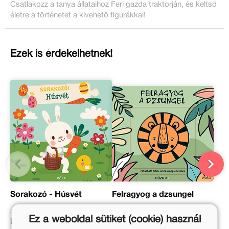
Csatlakozz a tanya állataihoz Feri gazda traktorján, és keltsd
életre a történetet a kivehető figurákkal!
Ezek is érdekelhetnek!
Sorakozó - Húsvét
Felragyog a dzsungel
Ez a weboldal sütiket (cookie) használ
Eredeti ár:
Eredeti ár: