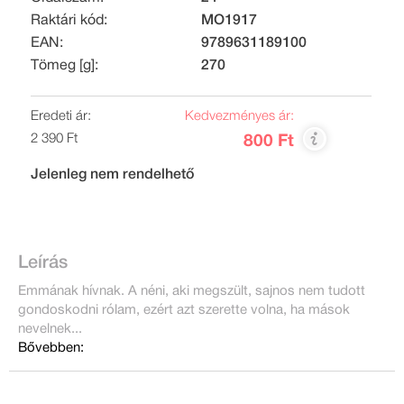
Raktári kód:
MO1917
EAN:
9789631189100
Tömeg [g]:
270
Eredeti ár:
Kedvezményes ár:
2 390 Ft
800 Ft
Jelenleg nem rendelhető
Leírás
Emmának hívnak. A néni, aki megszült, sajnos nem tudott
gondoskodni rólam, ezért azt szerette volna, ha mások
nevelnek...
Bővebben: