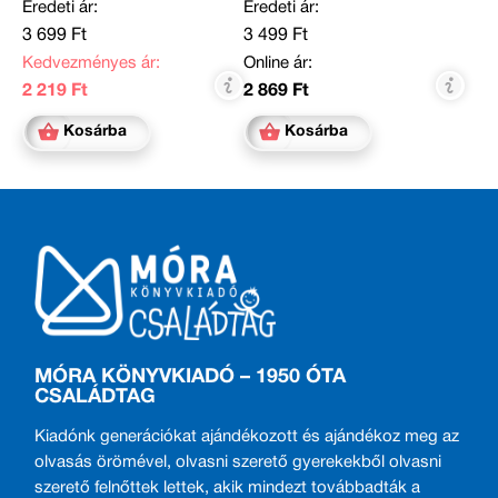
Eredeti ár:
Eredeti ár:
3 699 Ft
3 499 Ft
Kedvezményes ár:
Online ár:
2 219 Ft
2 869 Ft
Kosárba
Kosárba
MÓRA KÖNYVKIADÓ – 1950 ÓTA
CSALÁDTAG
Kiadónk generációkat ajándékozott és ajándékoz meg az
olvasás örömével, olvasni szerető gyerekekből olvasni
szerető felnőttek lettek, akik mindezt továbbadták a