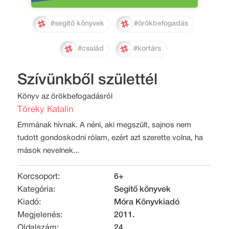
#segítő könyvek
#örökbefogadás
#család
#kortárs
Szívünkből születtél
Könyv az örökbefogadásról
Töreky Katalin
Emmának hívnak. A néni, aki megszült, sajnos nem
tudott gondoskodni rólam, ezért azt szerette volna, ha
mások nevelnek...
Korcsoport:
6+
Kategória:
Segítő könyvek
Kiadó:
Móra Könyvkiadó
Megjelenés:
2011.
Oldalszám:
24