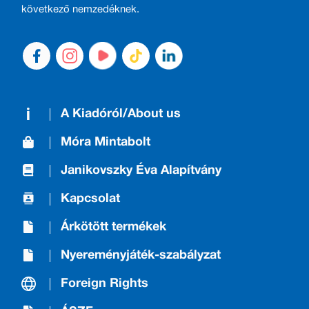
következő nemzedéknek.
A Kiadóról/About us
Móra Mintabolt
Janikovszky Éva Alapítvány
Kapcsolat
Árkötött termékek
Nyereményjáték-szabályzat
Foreign Rights