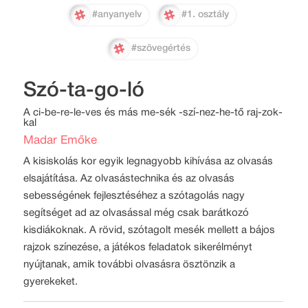
#anyanyelv
#1. osztály
#szövegértés
Szó-ta-go-ló
A ci-be-re-le-ves és más me-sék -szí-nez-he-tő raj-zok-
kal
Madar Emőke
A kisiskolás kor egyik legnagyobb kihívása az olvasás
elsajátítása. Az olvasástechnika és az olvasás
sebességének fejlesztéséhez a szótagolás nagy
segítséget ad az olvasással még csak barátkozó
kisdiákoknak. A rövid, szótagolt mesék mellett a bájos
rajzok színezése, a játékos feladatok sikerélményt
nyújtanak, amik további olvasásra ösztönzik a
gyerekeket.