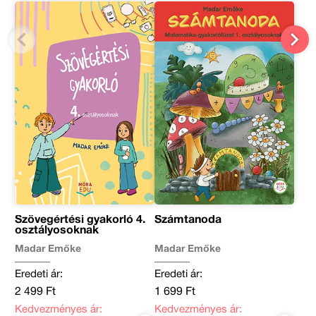
Szövegértési gyakorló 4.
Számtanoda
osztályosoknak
Madar Emőke
Madar Emőke
Eredeti ár:
Eredeti ár:
2 499 Ft
1 699 Ft
Kedvezményes ár:
Kedvezményes ár: