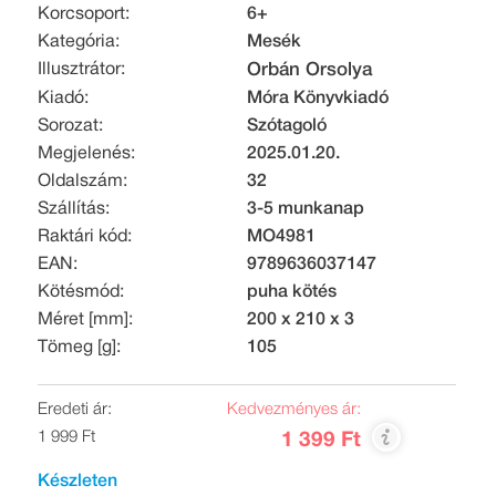
Korcsoport:
6+
Kategória:
Mesék
Illusztrátor:
Orbán Orsolya
Kiadó:
Móra Könyvkiadó
Sorozat:
Szótagoló
Megjelenés:
2025.01.20.
Oldalszám:
32
Szállítás:
3-5 munkanap
Raktári kód:
MO4981
EAN:
9789636037147
Kötésmód:
puha kötés
Méret [mm]:
200 x 210 x 3
Tömeg [g]:
105
Eredeti ár:
Kedvezményes ár:
1 999 Ft
1 399 Ft
Készleten