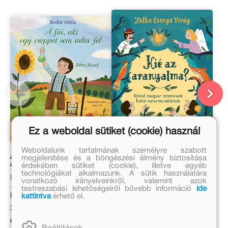
Ez a weboldal sütiket (cookie) használ
Weboldalunk tartalmának személyre szabott
A fiú, aki egy cseppet sem
Kié az aranyalma?
megjelenítése és a böngészési élmény biztosítása
adta fel – Béres József
érdekében sütiket (cookie), illetve egyéb
technológiákat alkalmazunk. A sütik használatára
Bodor Attila
Zalka Csenge Virág Dr.
vonatkozó irányelveinkről, valamint azok
testreszabási lehetőségeiről bővebb információ
ide
Eredeti ár:
Eredeti ár:
kattintva
érhető el.
3 999 Ft
5 999 Ft
Online ár:
Kötött ár: