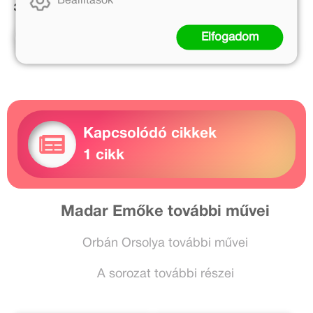
Beállítások
3 279 Ft
5 399 Ft
Kosárba
Kosárba
Elfogadom
Kapcsolódó cikkek
1 cikk
Madar Emőke további művei
Orbán Orsolya további művei
A sorozat további részei