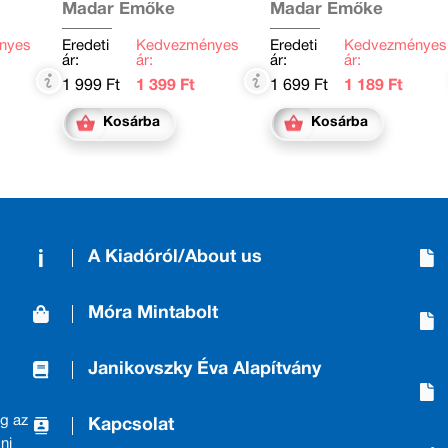
Madar Emőke
Madar Emőke
nyes
Eredeti
Kedvezményes
Eredeti
Kedvezményes
ár:
ár:
ár:
ár:
1 999 Ft
1 399 Ft
1 699 Ft
1 189 Ft
Kosárba
Kosárba
A Kiadóról/About us
Móra Mintabolt
Janikovszky Éva Alapítvány
g az
Kapcsolat
ni