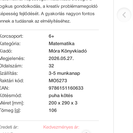
logikus gondolkodás, a kreatív problémamegoldó
képesség fejlődését. A gyakorlás nagyon fontos
ennek a tudásnak az elmélyítéséhez.
Korcsoport:
6+
Kategória:
Matematika
Kiadó:
Móra Könyvkiadó
Megjelenés:
2026.05.27.
Oldalszám:
32
Szállítás:
3-5 munkanap
Raktári kód:
MO5273
EAN:
9786151160633
Kötésmód:
puha kötés
Méret [mm]:
200 x 290 x 3
Tömeg [g]:
106
Eredeti ár:
Kedvezményes ár: