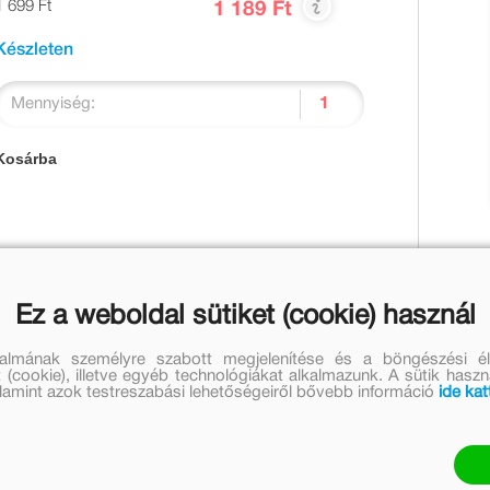
1 699 Ft
1 189 Ft
Készleten
Mennyiség:
Kosárba
gfontosabb a készségfejlesztés, valamint a tanultak
Ez a weboldal sütiket (cookie) használ
a elősegíti a logikus gondolkodás, a kreatív
on fontos ennek a tudásnak az elmélyítéséhez.
talmának személyre szabott megjelenítése és a böngészési él
 (cookie), illetve egyéb technológiákat alkalmazunk. A sütik hasz
valamint azok testreszabási lehetőségeiről bővebb információ
ide kat
k