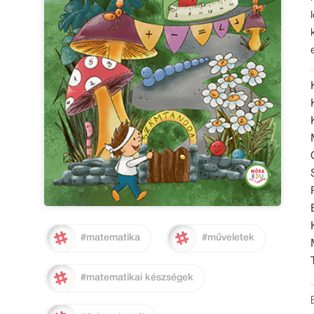
#matematika
#műveletek
#matematikai készségek