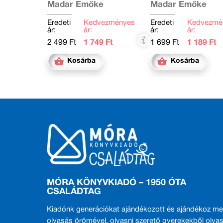
Madar Emőke
Madar Emőke
Eredeti
Kedvezményes
Eredeti
Kedvezmé
ár:
ár:
ár:
ár:
2 499 Ft
1 749 Ft
1 699 Ft
1 189 Ft
Kosárba
Kosárba
MÓRA KÖNYVKIADÓ – 1950 ÓTA
CSALÁDTAG
Kiadónk generációkat ajándékozott és ajándékoz me
olvasás örömével, olvasni szerető gyerekekből olvas