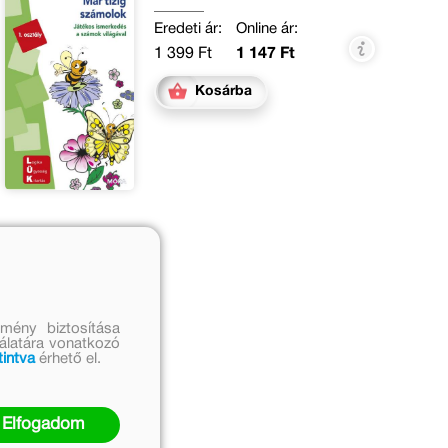
Eredeti ár:
Online ár:
1 399 Ft
1 147 Ft
Kosárba
mény biztosítása
nálatára vonatkozó
tintva
érhető el.
Elfogadom