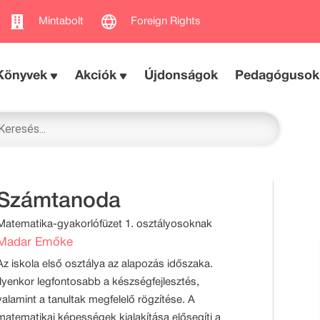
Mintabolt
Foreign Rights
Könyvek
Akciók
Újdonságok
Pedagógusok
Számtanoda
Matematika-gyakorlófüzet 1. osztályosoknak
Madar Emőke
Az iskola első osztálya az alapozás időszaka.
Ilyenkor legfontosabb a készségfejlesztés,
valamint a tanultak megfelelő rögzítése. A
matematikai képességek kialakítása elősegíti a