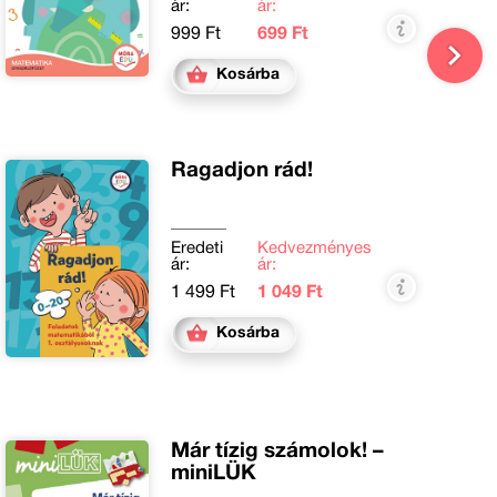
ár:
ár:
999 Ft
699 Ft
Kosárba
Ragadjon rád!
Eredeti
Kedvezményes
ár:
ár:
1 499 Ft
1 049 Ft
Kosárba
Már tízig számolok! –
miniLÜK