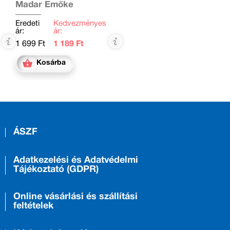
osztályosoknak
Madar Emőke
Eredeti
Kedvezményes
ár:
ár:
1 699 Ft
1 189 Ft
Kosárba
ÁSZF
Adatkezelési és Adatvédelmi
Tájékoztató (GDPR)
Online vásárlási és szállítási
feltételek