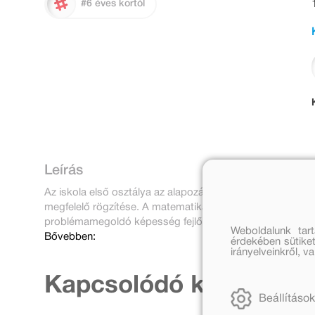
#6 éves kortól
Leírás
Az iskola első osztálya az alapozás időszaka. Ilyenkor le
megfelelő rögzítése. A matematikai képességek kialakítás
problémamegoldó képesség fejlődését. A gyakorlás nagy
Weboldalunk tar
Bővebben:
érdekében sütiket
irányelveinkről, 
Kapcsolódó kiadványo
Beállítások