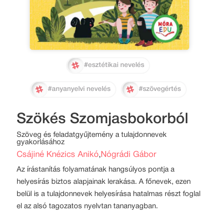
#esztétikai nevelés
#anyanyelvi nevelés
#szövegértés
Szökés Szomjasbokorból
Szöveg és feladatgyűjtemény a tulajdonnevek
gyakorlásához
Csájiné Knézics Anikó
Nógrádi Gábor
,
Az írástanítás folyamatának hangsúlyos pontja a
helyesírás biztos alapjainak lerakása. A főnevek, ezen
belül is a tulajdonnevek helyesírása hatalmas részt foglal
el az alsó tagozatos nyelvtan tananyagban.