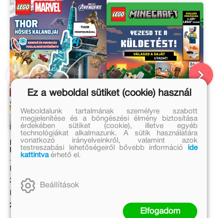
Ez a weboldal sütiket (cookie) használ
Weboldalunk tartalmának személyre szabott
megjelenítése és a böngészési élmény biztosítása
érdekében sütiket (cookie), illetve egyéb
technológiákat alkalmazunk. A sütik használatára
vonatkozó irányelveinkről, valamint azok
LEGO Marvel – Thor
LEGO Minecraft – Vezesd
testreszabási lehetőségeiről bővebb információ
ide
hősies kalandjai
te a küldetést!
kattintva
érhető el.
Eredeti ár:
Eredeti ár:
3 999 Ft
5 999 Ft
Beállítások
Bevezető ár:
Kötött ár:
2 999 Ft
5 399 Ft
Elfogadom