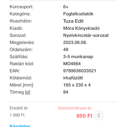
Korcsoport:
6+
Kategória:
Foglalkoztatók
Illusztrátor:
Tuza Edit
Kiadó:
Móra Könyvkiadó
Sorozat:
Nyelvkincstár-sorozat
Megjelenés:
2023.06.08.
Oldalszám:
48
Szállítás:
3-5 munkanap
Raktári kód:
MO4664
EAN:
9789636033521
Kötésmód:
irkafűzött
Méret [mm]:
165 x 230 x 4
Tömeg [g]:
94
Eredeti ár:
Kedvezményes ár:
1 699 Ft
850 Ft
Készleten