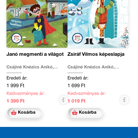
Janó megmenti a világot
Zsiráf Vilmos képeslapja
Csájiné Knézics Anikó,
Csájiné Knézics Anikó,
Kertész Edina
Majoros Nóra
Eredeti ár:
Eredeti ár:
1 999 Ft
1 699 Ft
Kedvezményes ár:
Kedvezményes ár:
1 399 Ft
1 019 Ft
Kosárba
Kosárba