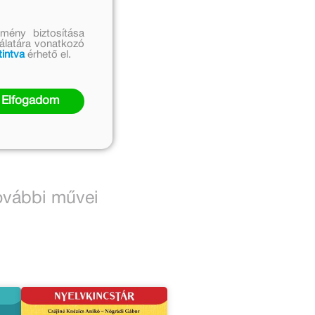
mény biztosítása
nálatára vonatkozó
tintva
érhető el.
Elfogadom
ovábbi művei