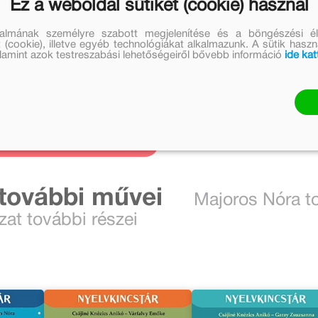
Ez a weboldal sütiket (cookie) használ
Kapcsolódó
talmának személyre szabott megjelenítése és a böngészési él
 (cookie), illetve egyéb technológiákat alkalmazunk. A sütik hasz
cikkek
valamint azok testreszabási lehetőségeiről bővebb információ
ide kat
1 cikk
nézem
 további művei
Majoros Nóra t
zat további részei