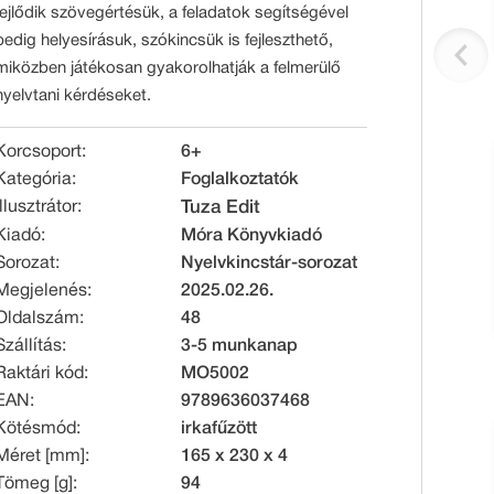
fejlődik szövegértésük, a feladatok segítségével
pedig helyesírásuk, szókincsük is fejleszthető,
miközben játékosan gyakorolhatják a felmerülő
nyelvtani kérdéseket.
Korcsoport:
6+
Kategória:
Foglalkoztatók
Illusztrátor:
Tuza Edit
Kiadó:
Móra Könyvkiadó
Sorozat:
Nyelvkincstár-sorozat
Megjelenés:
2025.02.26.
Oldalszám:
48
Szállítás:
3-5 munkanap
Raktári kód:
MO5002
EAN:
9789636037468
Kötésmód:
irkafűzött
Méret [mm]:
165 x 230 x 4
Tömeg [g]:
94