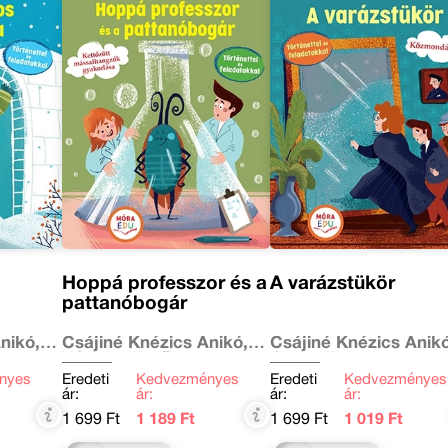
Hoppá professzor és a
A varázstükör
pattanóbogár
nikó,
Csájiné Knézics Anikó,
Csájiné Knézics Anikó
Várfalvy Emőke
Garay Zsuzsanna
nyes
Eredeti
Kedvezményes
Eredeti
Kedvezményes
ár:
ár:
ár:
ár:
1 699 Ft
1 189 Ft
1 699 Ft
1 019 Ft