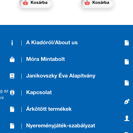
Kosárba
Kosárba
A Kiadóról/About us
Móra Mintabolt
Janikovszky Éva Alapítvány
g az
Kapcsolat
ni
Árkötött termékek
Nyereményjáték-szabályzat