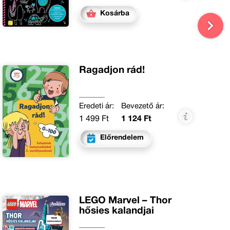
Kosárba
Ragadjon rád!
Eredeti ár:
Bevezető ár:
1 499 Ft
1 124 Ft
Előrendelem
LEGO Marvel – Thor
hősies kalandjai