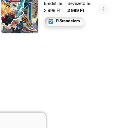
Eredeti ár:
Bevezető ár:
3 999 Ft
2 999 Ft
Előrendelem