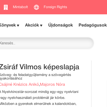
Mintabolt
Foreign Rights
Könyvek
Akciók
Újdonságok
Pedagógusok
Zsiráf Vilmos képeslapja
Szöveg- és feladatgyűjtemény a szövegértés
gyakorlásához
Csájiné Knézics Anikó
Majoros Nóra
,
A Nyelvkincstár-sorozat mindig egy-egy nyelvtani
vagy nyelvhasználati problémát jár körbe.
Miközben a gyerekek elmerülnek a kalandokban,