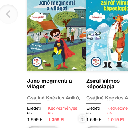
Janó megmenti a
Zsiráf Vilmos
világot
képeslapja
Csájiné Knézics Anikó,
Csájiné Knézics A
Kertész Edina
Majoros Nóra
Eredeti
Kedvezményes
Eredeti
Kedvezmé
ár:
ár:
ár:
ár:
1 999 Ft
1 399 Ft
1 699 Ft
1 019 Ft