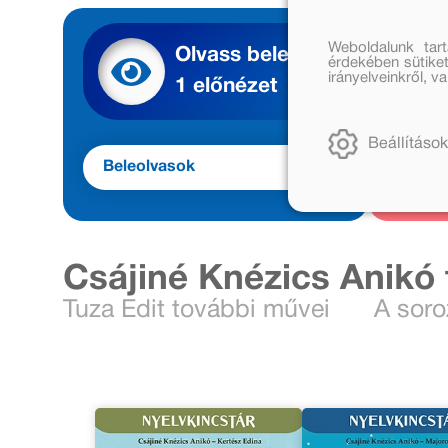
Weboldalunk tar
Olvass bele
érdekében sütiket
irányelveinkről, 
1 előnézet
Beállítások
Beleolvasok
Meg
Csájiné Knézics Anikó
Tuza Edit további művei
A soro