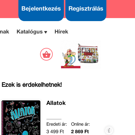
Bejelentkezés
Regisztrálás
nak
Katalógus
Hírek
Ezek is érdekelhetnek!
Állatok
Eredeti ár:
Online ár:
3 499 Ft
2 869 Ft