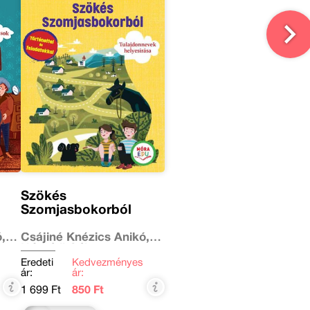
Szökés
Szomjasbokorból
,
Csájiné Knézics Anikó,
Nógrádi Gábor
Eredeti
Kedvezményes
ár:
ár:
1 699 Ft
850 Ft