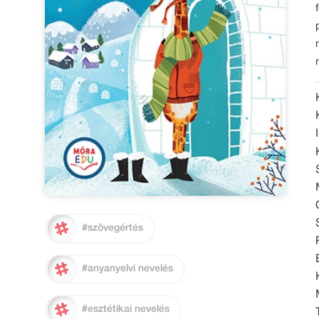
#szövegértés
#anyanyelvi nevelés
#esztétikai nevelés