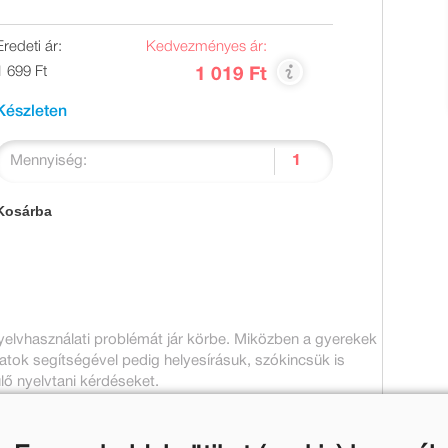
Eredeti ár:
Kedvezményes ár:
1 699 Ft
1 019 Ft
Készleten
Mennyiség:
Kosárba
yelvhasználati problémát jár körbe. Miközben a gyerekek
datok segítségével pedig helyesírásuk, szókincsük is
lő nyelvtani kérdéseket.