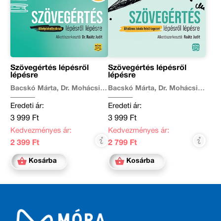
Szövegértés lépésről
Szövegértés lépésről
lépésre
lépésre
Bacskó Márta, Dr. Mohácsi
Bacskó Márta, Dr. Mohácsi
Eszter Enikő, Ferencz-Balázs
Eszter Enikő, Ferencz-Balázs
Nikolett, Kiss-Madocsai
Nikolett, Kiss-Madocsai
Eredeti ár:
Eredeti ár:
Kinga Dóra, Micskei-Kőrös
Kinga Dóra, Micskei-Kőrös
Katalin, Raátz Judit, Sáfrán
Katalin, Raátz Judit, Sáfrán
3 999 Ft
3 999 Ft
Réka
Réka
Kedvezményes ár:
Kedvezményes ár:
2 399 Ft
2 799 Ft
Kosárba
Kosárba