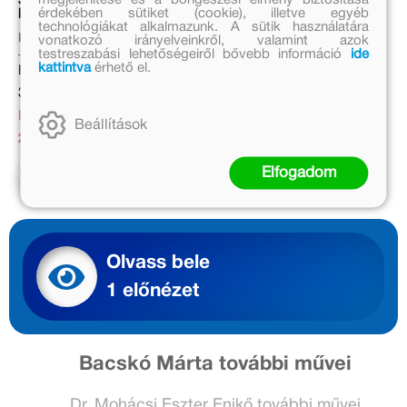
Szövegértés lépésről
érdekében sütiket (cookie), illetve egyéb
lépésre
technológiákat alkalmazunk. A sütik használatára
Bacskó Márta, Dr. Mohácsi
vonatkozó irányelveinkről, valamint azok
Eszter Enikő, Ferencz-Balázs
testreszabási lehetőségeiről bővebb információ
ide
Nikolett, Kiss-Madocsai
kattintva
érhető el.
Eredeti ár:
Kinga Dóra, Micskei-Kőrös
Katalin, Raátz Judit, Sáfrán
3 999 Ft
Réka
Kedvezményes ár:
Beállítások
2 399 Ft
Elfogadom
Kosárba
Olvass bele
1 előnézet
Bacskó Márta további művei
Dr. Mohácsi Eszter Enikő további művei