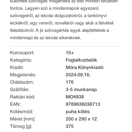
különféle szövegek megértése az élet minden területén
fontos. Legyen szó a mindennapok egyszerű
szövegeiről, az iskolai dolgozatokról, a tankönyvi
leckékről, egy versről, novelláról vagy akár a felvételi
feladatokról. A jó szövegértés egyik alapfeltétele a
mindennapi és az iskolai sikereknek.
Korcsoport:
15+
Kategória:
Foglalkoztatók
Kiadó:
Móra Könyvkiadó
Megjelenés:
2024.09.16.
Oldalszám:
176
Szállítás:
3-5 munkanap
Raktári kód:
MO4938
EAN:
9789636036713
Kötésmód:
puha kötés
Méret [mm]:
200 x 290 x 12
Tömeg [g]:
375