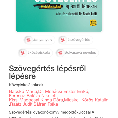
#anyanyelv
#szövegértés
#középiskola
#olvasóvá nevelés
Szövegértés lépésről
lépésre
Középiskolásoknak
Bacskó Márta
Dr. Mohácsi Eszter Enikő
,
,
Ferencz-Balázs Nikolett
,
Kiss-Madocsai Kinga Dóra
Micskei-Kőrös Katalin
,
Raátz Judit
Sáfrán Réka
,
,
Szövegértési gyakorlókönyv megoldókulccsal A