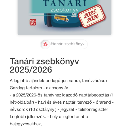
#tanári zsebkönyv
Tanári zsebkönyv
2025/2026
A legjobb ajándék pedagógus napra, tanévzárásra
Gazdag tartalom - alacsony ár
- a 2025/2026-ös tanévhez igazodó naptárbeosztás (1
hét/oldalpár) - havi és éves naptári tervező - órarend -
névsorok (10 osztálynyi) - jegyzet - telefonregiszter
Legfőbb jellemzők: - hely a legfontosabb
bejegyzésekhez,