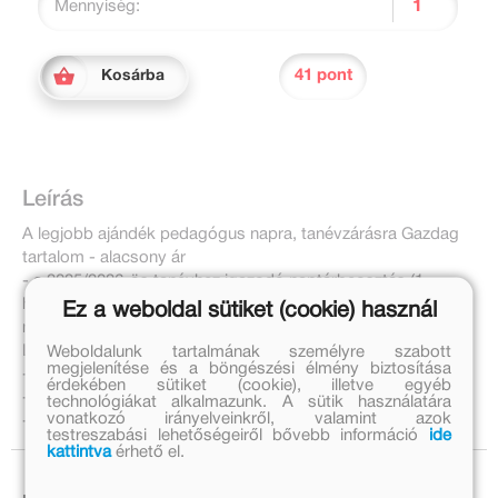
Mennyiség:
41 pont
Kosárba
Leírás
A legjobb ajándék pedagógus napra, tanévzárásra Gazdag
tartalom - alacsony ár
- a 2025/2026-ös tanévhez igazodó naptárbeosztás (1
hét/oldalpár) - havi és éves naptári tervező - órarend -
Ez a weboldal sütiket (cookie) használ
névsorok (10 osztálynyi) - jegyzet - telefonregiszter
Legfőbb jellemzők: - hely a legfontosabb bejegyzésekhez,
Weboldalunk tartalmának személyre szabott
megjelenítése és a böngészési élmény biztosítása
- táskabarát, B5-ös formátum
érdekében sütiket (cookie), illetve egyéb
- két könyvjelző az egyszerű és gyors használatért
technológiákat alkalmazunk. A sütik használatára
vonatkozó irányelveinkről, valamint azok
- elnyűhetetlen, mégis elegáns kivitel
testreszabási lehetőségeiről bővebb információ
ide
kattintva
érhető el.