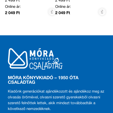
2 499 Ft
2 499 Ft
Online ár:
Online ár:
2 049 Ft
2 049 Ft
MÓRA KÖNYVKIADÓ – 1950 ÓTA
CSALÁDTAG
Kiadónk generációkat ajándékozott és ajándékoz meg az
olvasás örömével, olvasni szerető gyerekekből olvasni
szerető felnőttek lettek, akik mindezt továbbadták a
következő nemzedéknek.