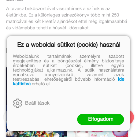
A tavasz beköszöntével visszatérnek a színek is az
életünkbe. Ez a különleges színezőkönyv több mint 250
matricával és két kreatív ajándékötlettel még izgalmasabbá
és vidámabbá teheti a húsvéti időszakot.
Ez a weboldal sütiket (cookie) használ
Ezek is érdekelhetnek!
Weboldalunk tartalmának személyre szabott
megjelenítése és a böngészési élmény biztosítása
érdekében sütiket (cookie), illetve egyéb
technológiákat alkalmazunk. A sütik használatára
vonatkozó irányelveinkről, valamint azok
testreszabási lehetőségeiről bővebb információ
ide
kattintva
érhető el.
Beállítások
Elfogadom