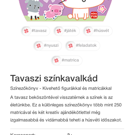
#tavasz
#játék
#húsvét
#nyuszi
#feladatok
#matrica
Tavaszi színkavalkád
Színezőkönyv - Kivehető figurákkal és matricákkal
A tavasz beköszöntével visszatérnek a színek is az
életünkbe. Ez a különleges színezőkönyv több mint 250
matricával és két kreatív ajándékötlettel még
izgalmasabbá és vidámabbá teheti a húsvéti időszakot.