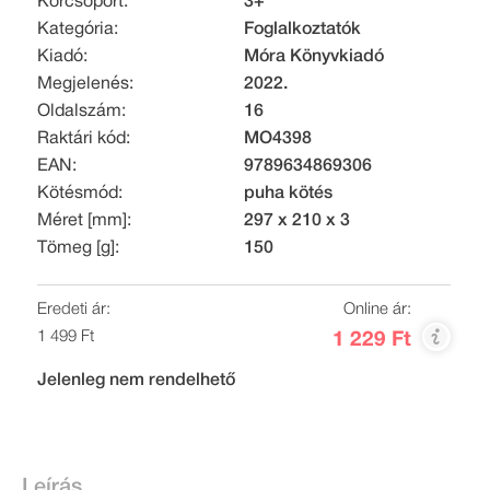
Korcsoport:
3+
Kategória:
Foglalkoztatók
Kiadó:
Móra Könyvkiadó
Megjelenés:
2022.
Oldalszám:
16
Raktári kód:
MO4398
EAN:
9789634869306
Kötésmód:
puha kötés
Méret [mm]:
297 x 210 x 3
Tömeg [g]:
150
Eredeti ár:
Online ár:
1 499 Ft
1 229 Ft
Jelenleg nem rendelhető
Leírás