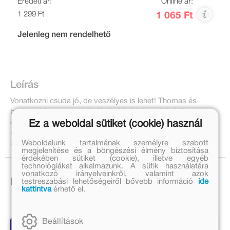
Eredeti ár:
Online ár:
1 299 Ft
1 065 Ft
Jelenleg nem rendelhető
Leírás
Vonatkozni csuda jó, de veszélyes is lehet! Thomas és
barátai ebben a matricás játékokkal, képes feladványokkal
és jó tanácsokkal teli könyvben a legkisebbeket is
Ez a weboldal sütiket (cookie) használ
megtanítják, mire kell odafigyelni az állomások és sínek
Weboldalunk tartalmának személyre szabott
közelében, hogy senkit se érjen baleset!
megjelenítése és a böngészési élmény biztosítása
érdekében sütiket (cookie), illetve egyéb
technológiákat alkalmazunk. A sütik használatára
vonatkozó irányelveinkről, valamint azok
testreszabási lehetőségeiről bővebb információ
ide
Ezek is érdekelhetnek!
kattintva
érhető el.
Beállítások