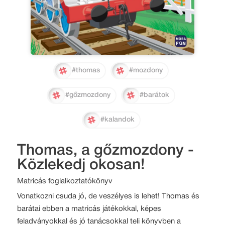
#thomas
#mozdony
#gőzmozdony
#barátok
#kalandok
Thomas, a gőzmozdony -
Közlekedj okosan!
Matricás foglalkoztatókönyv
Vonatkozni csuda jó, de veszélyes is lehet! Thomas és
barátai ebben a matricás játékokkal, képes
feladványokkal és jó tanácsokkal teli könyvben a