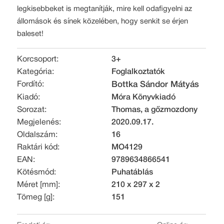
legkisebbeket is megtanítják, mire kell odafigyelni az
állomások és sínek közelében, hogy senkit se érjen
baleset!
Korcsoport:
3+
Kategória:
Foglalkoztatók
Fordító:
Bottka Sándor Mátyás
Kiadó:
Móra Könyvkiadó
Sorozat:
Thomas, a gőzmozdony
Megjelenés:
2020.09.17.
Oldalszám:
16
Raktári kód:
MO4129
EAN:
9789634866541
Kötésmód:
Puhatáblás
Méret [mm]:
210 x 297 x 2
Tömeg [g]:
151