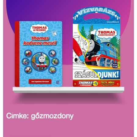
Címke: gőzmozdony