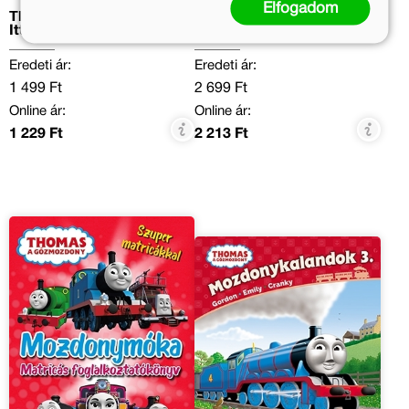
Elfogadom
Thomas, a gőzmozdony -
Thomas, a gőzmozdony –
Itt a nagy csapat!
Mozdonykalandok 4.
Eredeti ár:
Eredeti ár:
1 499 Ft
2 699 Ft
Online ár:
Online ár:
1 229 Ft
2 213 Ft