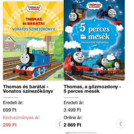
Thomas és barátai -
Thomas, a gőzmozdony -
Vonatos színezőkönyv
5 perces mesék
Eredeti ár:
Eredeti ár:
699 Ft
3 499 Ft
Kedvezményes ár:
Online ár:
299 Ft
2 869 Ft