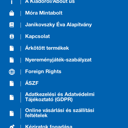
A Kiadóról/About us
Móra Mintabolt
Janikovszky Éva Alapítvány
Kapcsolat
Árkötött termékek
Nyereményjáték-szabályzat
Foreign Rights
ÁSZF
Adatkezelési és Adatvédelmi
Tájékoztató (GDPR)
Online vásárlási és szállítási
feltételek
Kéziratok fogadása