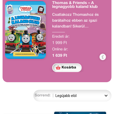
Thomas & Friends – A
legnagyobb kaland klub
Csatlakozz Thomashoz és
barátaihoz ebben az igazi
kalandban! Sikerül
megtalálnotok a
Eredeti ár:
Kristálybarlangot?
1 999 Ft
Online ár:
1 639 Ft
Kosárba
Sorrend: