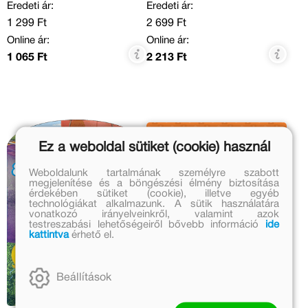
Eredeti ár:
Eredeti ár:
1 299 Ft
2 699 Ft
Online ár:
Online ár:
1 065 Ft
2 213 Ft
Ez a weboldal sütiket (cookie) használ
Weboldalunk tartalmának személyre szabott
megjelenítése és a böngészési élmény biztosítása
érdekében sütiket (cookie), illetve egyéb
technológiákat alkalmazunk. A sütik használatára
vonatkozó irányelveinkről, valamint azok
testreszabási lehetőségeiről bővebb információ
ide
kattintva
érhető el.
Beállítások