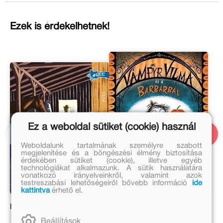
Ezek is érdekelhetnek!
Ez a weboldal sütiket (cookie) használ
Weboldalunk tartalmának személyre szabott
megjelenítése és a böngészési élmény biztosítása
érdekében sütiket (cookie), illetve egyéb
technológiákat alkalmazunk. A sütik használatára
vonatkozó irányelveinkről, valamint azok
testreszabási lehetőségeiről bővebb információ
ide
kattintva
érhető el.
Boszorkány a lovardában
Vámpyr Vilma és a
barbárbál
Beállítások