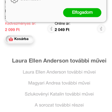
Majoros Nóra
Laura Ellen Anderson
Eredeti ár:
Eredeti ár:
Elfogadom
2 999 Ft
2 499 Ft
Kedvezményes ár:
Online ár:
2 099 Ft
2 049 Ft
Kosárba
Laura Ellen Anderson további művei
Laura Ellen Anderson további művei
Magyari Andrea további művei
Szlukovényi Katalin további művei
A sorozat további részei