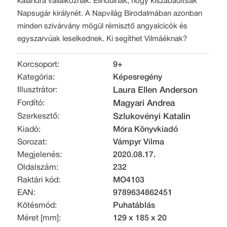
kalandra vállalkoznak. Elindulnak, hogy kiszabadítsák
Napsugár királynét. A Napvilág Birodalmában azonban
minden szivárvány mögül rémisztő angyalcicók és
egyszarvúak leselkednek. Ki segíthet Vilmáéknak?
Korcsoport:
9+
Kategória:
Képesregény
Illusztrátor:
Laura Ellen Anderson
Fordító:
Magyari Andrea
Szerkesztő:
Szlukovényi Katalin
Kiadó:
Móra Könyvkiadó
Sorozat:
Vámpyr Vilma
Megjelenés:
2020.08.17.
Oldalszám:
232
Raktári kód:
MO4103
EAN:
9789634862451
Kötésmód:
Puhatáblás
Méret [mm]:
129 x 185 x 20