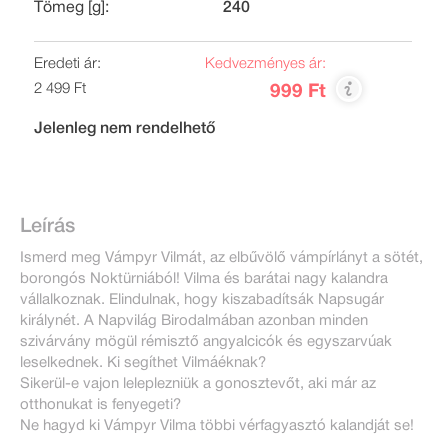
Tömeg [g]:
240
Eredeti ár:
Kedvezményes ár:
2 499 Ft
999 Ft
Jelenleg nem rendelhető
Leírás
Ismerd meg Vámpyr Vilmát, az elbűvölő vámpírlányt a sötét,
borongós Noktürniából! Vilma és barátai nagy kalandra
vállalkoznak. Elindulnak, hogy kiszabadítsák Napsugár
királynét. A Napvilág Birodalmában azonban minden
szivárvány mögül rémisztő angyalcicók és egyszarvúak
leselkednek. Ki segíthet Vilmáéknak?
Sikerül-e vajon leleplezniük a gonosztevőt, aki már az
otthonukat is fenyegeti?
Ne hagyd ki Vámpyr Vilma többi vérfagyasztó kalandját se!