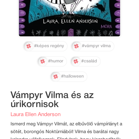
#képes regény
#vámpyr vilma
#humor
#család
#halloween
Vámpyr Vilma és az
úrikornisok
Laura Ellen Anderson
Ismerd meg Vámpyr Vilmát, az elbűvölő vámpírlányt a
sötét, borongós Noktürniából! Vilma és barátai nagy