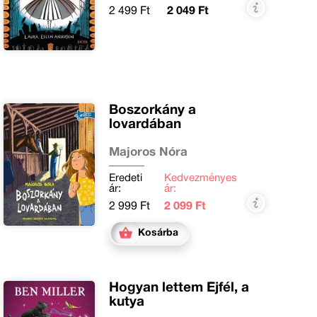
2 499 Ft
2 049 Ft
Boszorkány a
lovardában
Majoros Nóra
Eredeti
Kedvezményes
ár:
ár:
2 999 Ft
2 099 Ft
Kosárba
Hogyan lettem Éjfél, a
kutya