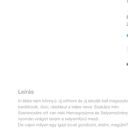
Leírás
Iri élete nem könnyű: új otthont és új iskolát kell megsz
barátkozik, duci, ráadásul a teljes neve: Szakács Irén.
Szerencsére ott van neki Hercegcsizma és Selyemsörény, a
nyomán virágot terem a selyemfüvű mező.
De vajon milyen egy igazi lovat gondozni, etetni, megülni