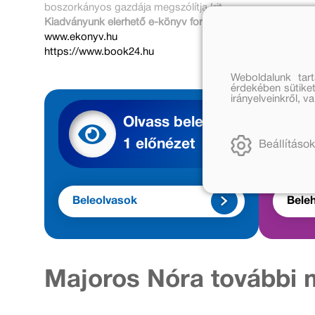
boszorkányos gazdája megszólítja Irit…
Kiadványunk elérhető e-könyv formában az alábbi oldala
www.ekonyv.hu
https://www.book24.hu
Weboldalunk tar
érdekében sütiket
irányelveinkről, 
Olvass bele
1 előnézet
Beállítások
Beleolvasok
Beleh
Majoros Nóra további 