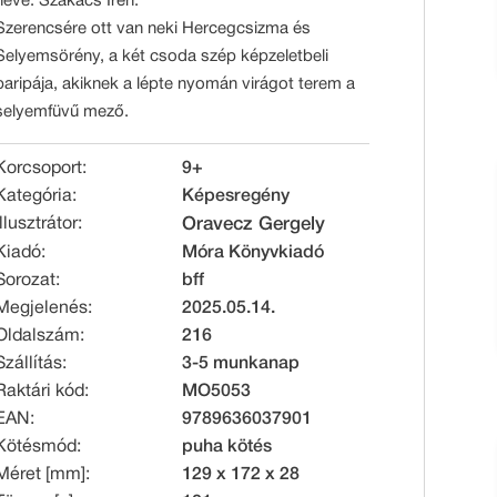
neve: Szakács Irén.
Szerencsére ott van neki Hercegcsizma és
Selyemsörény, a két csoda szép képzeletbeli
paripája, akiknek a lépte nyomán virágot terem a
selyemfüvű mező.
Korcsoport:
9+
Kategória:
Képesregény
Illusztrátor:
Oravecz Gergely
Kiadó:
Móra Könyvkiadó
Sorozat:
bff
Megjelenés:
2025.05.14.
Oldalszám:
216
Szállítás:
3-5 munkanap
Raktári kód:
MO5053
EAN:
9789636037901
Kötésmód:
puha kötés
Méret [mm]:
129 x 172 x 28