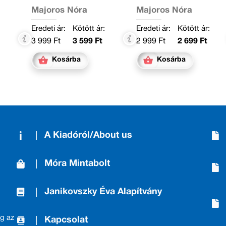
a
Majoros Nóra
Majoros Nóra
Eredeti ár:
Kötött ár:
Eredeti ár:
Kötött ár:
3 999 Ft
3 599 Ft
2 999 Ft
2 699 Ft
Kosárba
Kosárba
A Kiadóról/About us
Móra Mintabolt
Janikovszky Éva Alapítvány
g az
Kapcsolat