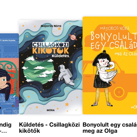
indig
Küldetés - Csillagközi
Bonyolult egy csal
–
kikötők
meg az Olga