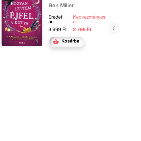
Ben Miller
Eredeti
Kedvezményes
ár:
ár:
3 999 Ft
2 799 Ft
Kosárba