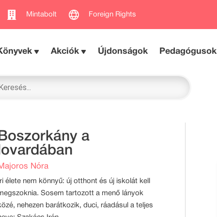
Mintabolt
Foreign Rights
Könyvek
Akciók
Újdonságok
Pedagógusok
Boszorkány a
lovardában
Majoros Nóra
Iri élete nem könnyű: új otthont és új iskolát kell
megszoknia. Sosem tartozott a menő lányok
közé, nehezen barátkozik, duci, ráadásul a teljes