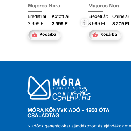
Janikovszky Év
Majoros Nóra
Majoros Nóra
Eredeti ár:
Kötött ár:
Eredeti ár:
Online ár:
3 999 Ft
3 599 Ft
3 999 Ft
3 279 Ft
Kosárba
Kosárba
MÓRA KÖNYVKIADÓ – 1950 ÓTA
CSALÁDTAG
Kiadónk generációkat ajándékozott és ajándékoz me