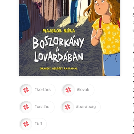
#kortárs
#lovak
#család
#barátság
#bff