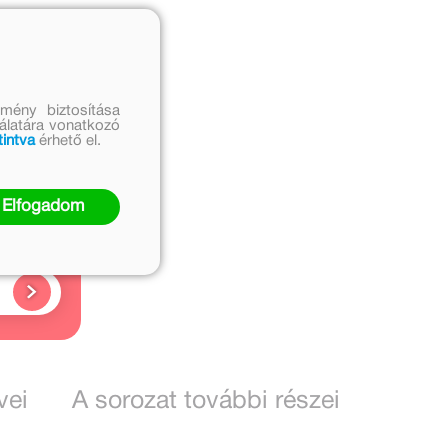
mény biztosítása
nálatára vonatkozó
tintva
érhető el.
ó
Elfogadom
vei
A sorozat további részei