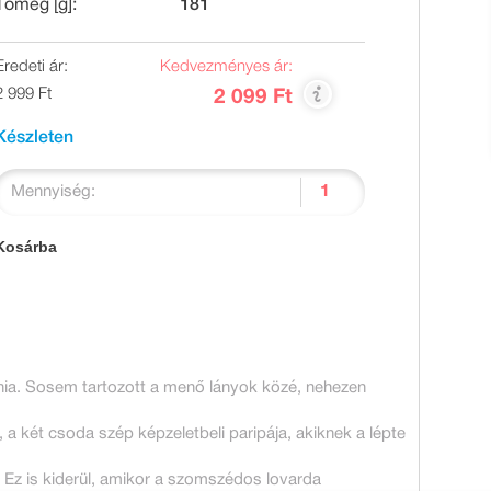
Tömeg [g]:
181
Eredeti ár:
Kedvezményes ár:
2 999 Ft
2 099 Ft
Készleten
Mennyiség:
Kosárba
oknia. Sosem tartozott a menő lányok közé, nehezen
 két csoda szép képzeletbeli paripája, akiknek a lépte
? Ez is kiderül, amikor a szomszédos lovarda