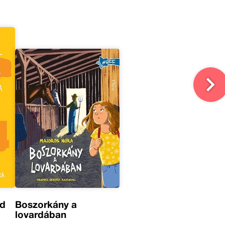
ád
Boszorkány a
lovardában