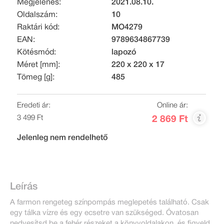
Megjelenés:
2021.08.10.
Oldalszám:
10
Raktári kód:
MO4279
EAN:
9789634867739
Kötésmód:
lapozó
Méret [mm]:
220 x 220 x 17
Tömeg [g]:
485
Eredeti ár:
Online ár:
3 499 Ft
2 869 Ft
Jelenleg nem rendelhető
Leírás
A farmon rengeteg színpompás meglepetés található. Csak
egy tálka vízre és egy ecsetre van szükséged. Óvatosan
nedvesítsd be a fehér részeket a könyvoldalakon, és figyeld,