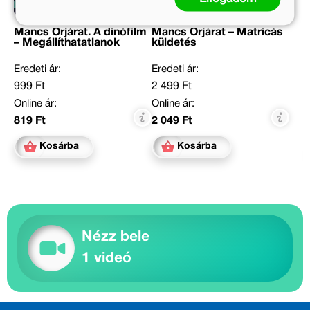
Mancs Őrjárat. A dinófilm
Mancs Őrjárat – Matricás
– Megállíthatatlanok
küldetés
Eredeti ár:
Eredeti ár:
999 Ft
2 499 Ft
Online ár:
Online ár:
819 Ft
2 049 Ft
Kosárba
Kosárba
Nézz bele
1 videó