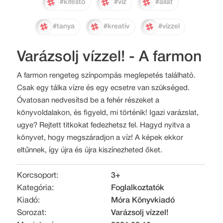
#kifestő
#víz
#állat
#tanya
#kreatív
#vízzel
Varázsolj vízzel! - A farmon
A farmon rengeteg színpompás meglepetés található.
Csak egy tálka vízre és egy ecsetre van szükséged.
Óvatosan nedvesítsd be a fehér részeket a
könyvoldalakon, és figyeld, mi történik! Igazi varázslat,
ugye? Rejtett titkokat fedezhetsz fel. Hagyd nyitva a
könyvet, hogy megszáradjon a víz! A képek ekkor
eltűnnek, így újra és újra kiszínezheted őket.
Korcsoport:
3+
Kategória:
Foglalkoztatók
Kiadó:
Móra Könyvkiadó
Sorozat:
Varázsolj vízzel!