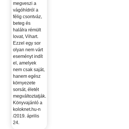
megveszi a
vágóhídról a
félig csontváz,
beteg és
halálra rémült
lovat, Vihart.
Ezzel egy sor
olyan nem várt
eseményt indít
el, amelyek
nem csak saját,
hanem egész
környezete
sorsát, életét
megváltoztatják.
Könyvajánló a
koloknet.hu-n
/2019. április
24.