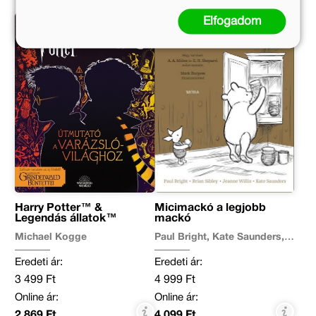
Elfogadom
Harry Potter™ &
Micimackó a legjobb
Legendás állatok™
mackó
Michael Kogge
Paul Bright, Kate Saunders,
Brian Sibley, Jeanne Willis
Eredeti ár:
Eredeti ár:
3 499 Ft
4 999 Ft
Online ár:
Online ár:
2 869 Ft
4 099 Ft