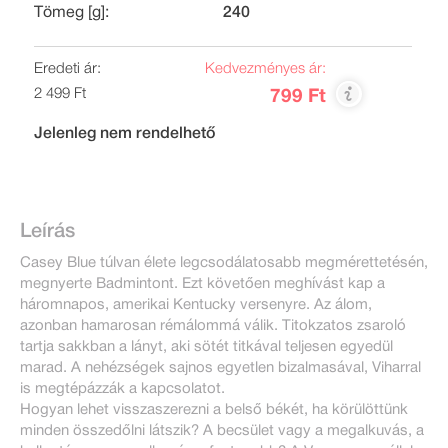
Tömeg [g]:
240
Eredeti ár:
Kedvezményes ár:
2 499 Ft
799 Ft
Jelenleg nem rendelhető
Leírás
Casey Blue túlvan élete legcsodálatosabb megmérettetésén,
megnyerte Badmintont. Ezt követően meghívást kap a
háromnapos, amerikai Kentucky versenyre. Az álom,
azonban hamarosan rémálommá válik. Titokzatos zsaroló
tartja sakkban a lányt, aki sötét titkával teljesen egyedül
marad. A nehézségek sajnos egyetlen bizalmasával, Viharral
is megtépázzák a kapcsolatot.
Hogyan lehet visszaszerezni a belső békét, ha körülöttünk
minden összedőlni látszik? A becsület vagy a megalkuvás, a