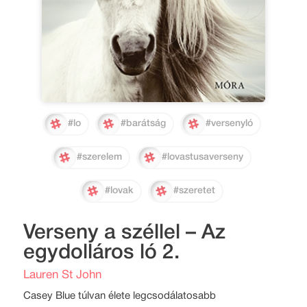
#lo
#barátság
#versenyló
#szerelem
#lovastusaverseny
#lovak
#szeretet
Verseny a széllel – Az
egydolláros ló 2.
Lauren St John
Casey Blue túlvan élete legcsodálatosabb