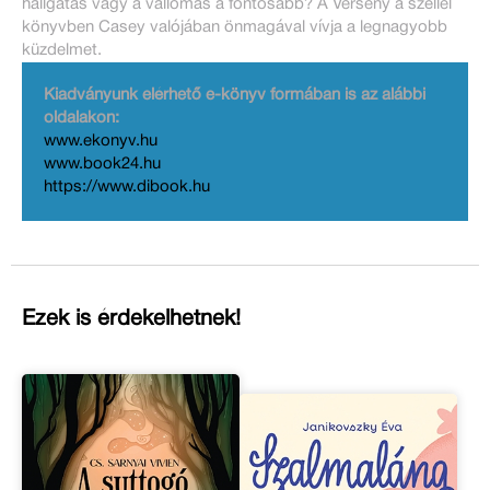
hallgatás vagy a vallomás a fontosabb? A Verseny a széllel
könyvben Casey valójában önmagával vívja a legnagyobb
küzdelmet.
Kiadványunk elérhető e-könyv formában is az alábbi
oldalakon:
www.ekonyv.hu
www.book24.hu
https://www.dibook.hu
Ezek is érdekelhetnek!