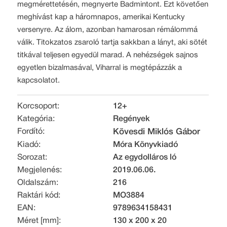
megmérettetésén, megnyerte Badmintont. Ezt követően
meghívást kap a háromnapos, amerikai Kentucky
versenyre. Az álom, azonban hamarosan rémálommá
válik. Titokzatos zsaroló tartja sakkban a lányt, aki sötét
titkával teljesen egyedül marad. A nehézségek sajnos
egyetlen bizalmasával, Viharral is megtépázzák a
kapcsolatot.
Korcsoport:
12+
Kategória:
Regények
Fordító:
Kövesdi Miklós Gábor
Kiadó:
Móra Könyvkiadó
Sorozat:
Az egydolláros ló
Megjelenés:
2019.06.06.
Oldalszám:
216
Raktári kód:
MO3884
EAN:
9789634158431
Méret [mm]:
130 x 200 x 20