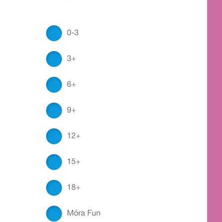
0-3
3+
6+
9+
12+
15+
18+
Móra Fun