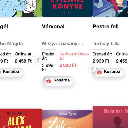
gél
Vérvonal
Pestre fel!
bó Magda
Miklya Luzsányi
Turbuly Lilla
Mónika
eti ár:
Online ár:
Eredeti
Kedvezményes
Eredeti ár:
Online
ár:
ár:
9 Ft
2 459 Ft
2 999 Ft
2 459
3 999
2 000 Ft
Ft
Kosárba
Kosárba
Kosárba