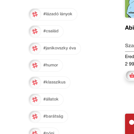
#lázadó lányok
Abi
#család
Sza
#janikovszky éva
Ered
2 99
#humor
#klasszikus
#állatok
#barátság
#póni