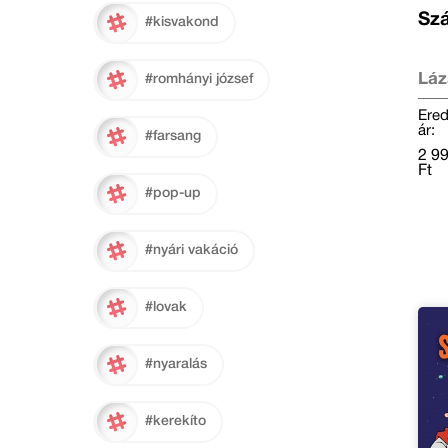
Szá
#kisvakond
Láz
#romhányi józsef
Ered
ár:
#farsang
2 9
Ft
#pop-up
#nyári vakáció
#lovak
#nyaralás
#kerekíto