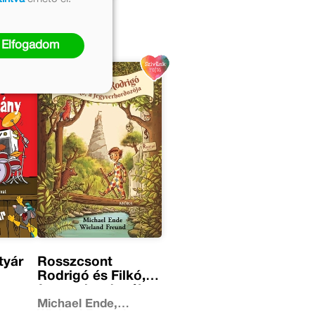
Elfogadom
tyár
Rosszcsont
Rodrigó és Filkó, a
fegyverhordozója
Michael Ende,