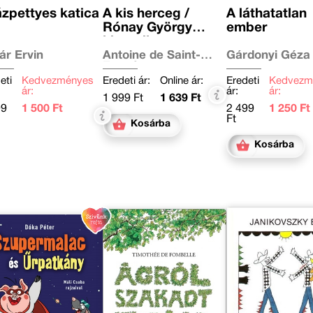
zpettyes katica
A kis herceg /
A láthatatlan
Rónay György
ember
klasszikus
fordításában
ár Ervin
Antoine de Saint-
Gárdonyi Géza
Exupéry
eti
Kedvezményes
Eredeti ár:
Online ár:
Eredeti
Kedvezm
ár:
ár:
ár:
1 999 Ft
1 639 Ft
99
1 500 Ft
2 499
1 250 Ft
Ft
Kosárba
Kosárba