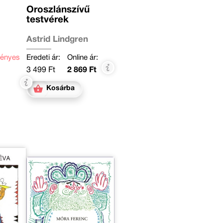
Oroszlánszívű
testvérek
Astrid Lindgren
ényes
Eredeti ár:
Online ár:
3 499 Ft
2 869 Ft
Kosárba