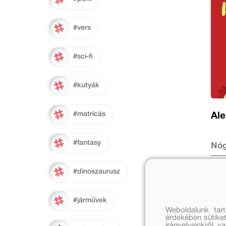
#vers
#sci-fi
#kutyák
#matricás
Ale
#fantasy
Nóg
Ered
ár:
#dinoszaurusz
2 9
Ft
#járművek
Weboldalunk tar
érdekében sütiket
irányelveinkről, 