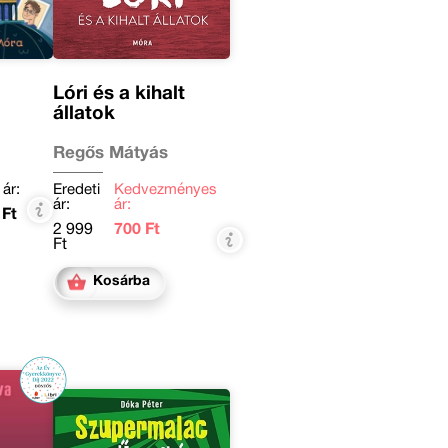
Lóri és a kihalt
állatok
Regős Mátyás
 ár:
Eredeti
Kedvezményes
ár:
ár:
 Ft
2 999
700 Ft
Ft
Kosárba