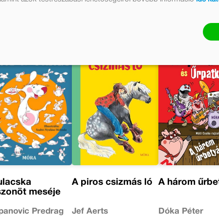
ulacska
A piros csizmás ló
A három űrbe
szonöt meséje
panovic Predrag
Jef Aerts
Dóka Péter