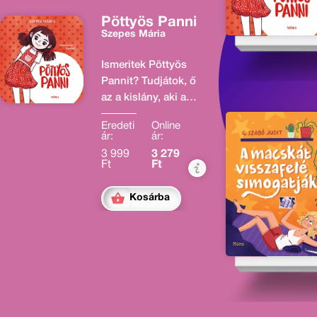
Pöttyös Panni
Szepes Mária
Ismeritek Pöttyös
Pannit? Tudjátok, ő
az a kislány, aki a
bárányhimlős
Eredeti
Online
pöttyeiről kapta a
ár:
ár:
nevét. De a betegség
3 999
3 279
csak a kalandok
Ft
Ft
kezdete. Mert
Pannival, a
Kosárba
nagymamájával és a
szomszéd Péterkével
sok minden történik,
a hétköznapjaik sem
unalmasak soha. A
balatoni nyaraláson
pedig igazán érdekes