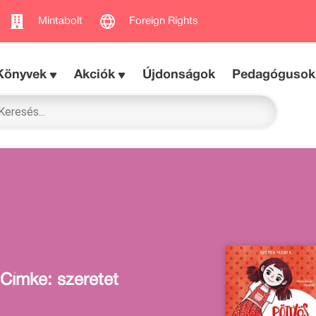
Mintabolt
Foreign Rights
Könyvek
Akciók
Újdonságok
Pedagógusok
Címke: szeretet