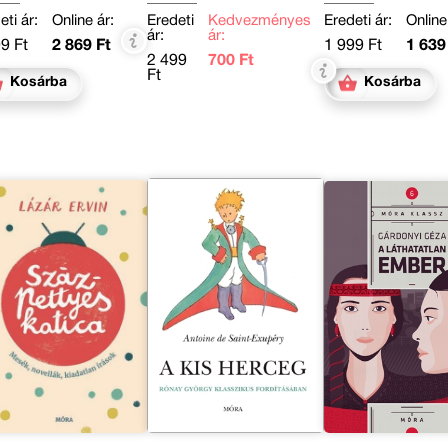
eti ár:
Online ár:
Eredeti
Kedvezményes
Eredeti ár:
Online
ár:
ár:
9 Ft
2 869 Ft
1 999 Ft
1 639
2 499
700 Ft
Ft
Kosárba
Kosárba