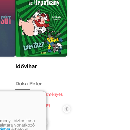
Idővihar
Dóka Péter
 ár:
Eredeti
Kedvezményes
ár:
ár:
 Ft
2 499
1 250 Ft
Ft
mény biztosítása
Kosárba
nálatára vonatkozó
tintva
érhető el.