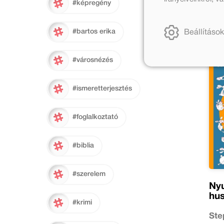
#képregény
#bartos erika
Beállítások
#városnézés
#ismeretterjesztés
#foglalkoztató
#biblia
#szerelem
Ny
hu
#krimi
Ste