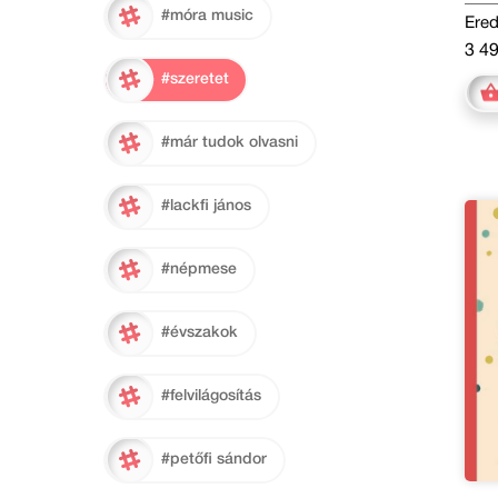
#móra music
Ered
3 49
#szeretet
#már tudok olvasni
#lackfi jános
#népmese
#évszakok
#felvilágosítás
#petőfi sándor