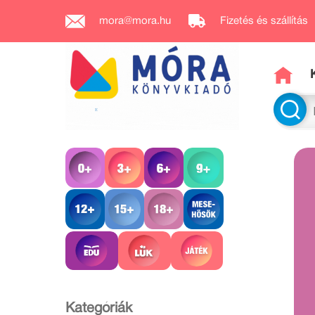
mora@mora.hu
Fizetés és szállítás
Kategóriák