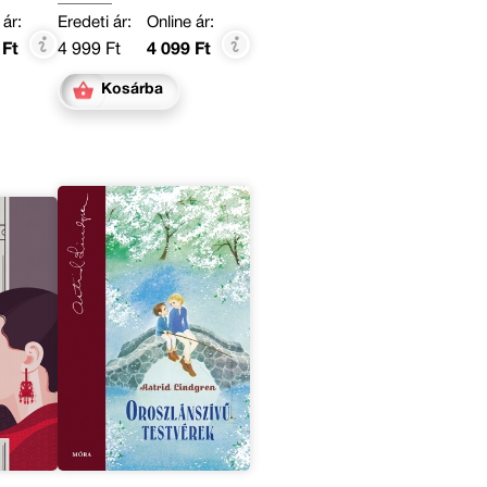
Wieland Freund
 ár:
Eredeti ár:
Online ár:
 Ft
4 999 Ft
4 099 Ft
Kosárba