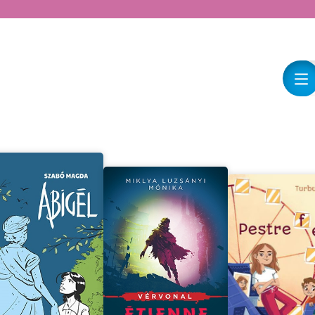
felfedeznivalók
várnak Pannira!