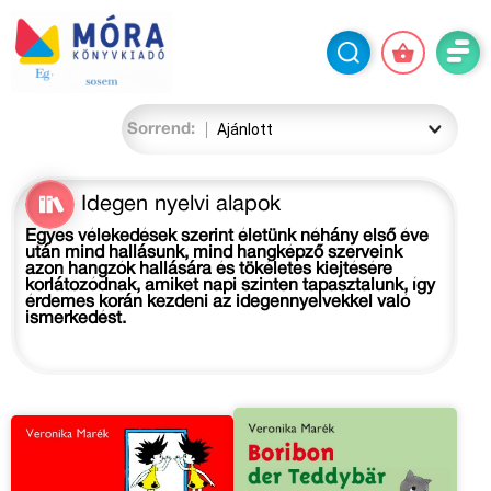
Sorrend:
Idegen nyelvi alapok
Egyes vélekedések szerint életünk néhány első éve
után mind hallásunk, mind hangképző szerveink
azon hangzók hallására és tökéletes kiejtésére
korlátozódnak, amiket napi szinten tapasztalunk, így
érdemes korán kezdeni az idegennyelvekkel való
ismerkedést.