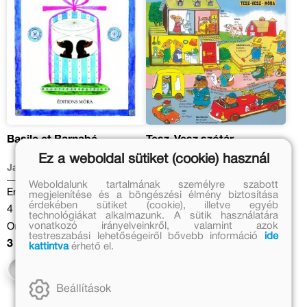
Basile et Barnabé
Tesz-Vesz szótár
Ez a weboldal sütiket (cookie) használ
Janikovszky Éva
Richard Scarry
Weboldalunk tartalmának személyre szabott
Eredeti ár:
Eredeti ár:
megjelenítése és a böngészési élmény biztosítása
érdekében sütiket (cookie), illetve egyéb
4 499 Ft
5 499 Ft
technológiákat alkalmazunk. A sütik használatára
vonatkozó irányelveinkről, valamint azok
Online ár:
Kedvezményes ár:
testreszabási lehetőségeiről bővebb információ
ide
3 689 Ft
3 849 Ft
kattintva
érhető el.
Kosárba
Kosárba
Beállítások