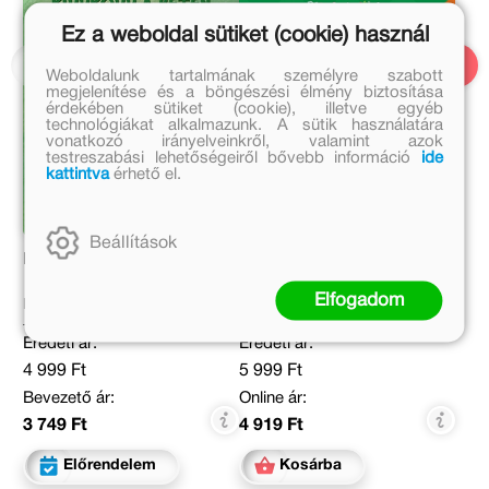
Ez a weboldal sütiket (cookie) használ
Weboldalunk tartalmának személyre szabott
megjelenítése és a böngészési élmény biztosítása
érdekében sütiket (cookie), illetve egyéb
technológiákat alkalmazunk. A sütik használatára
vonatkozó irányelveinkről, valamint azok
testreszabási lehetőségeiről bővebb információ
ide
kattintva
érhető el.
Beállítások
Kippkopp a réten
Pörgess és játssz - A
kockásfülű nyúl
Elfogadom
Marék Veronika
Marék Veronika
Eredeti ár:
Eredeti ár:
4 999 Ft
5 999 Ft
Bevezető ár:
Online ár:
3 749 Ft
4 919 Ft
Előrendelem
Kosárba