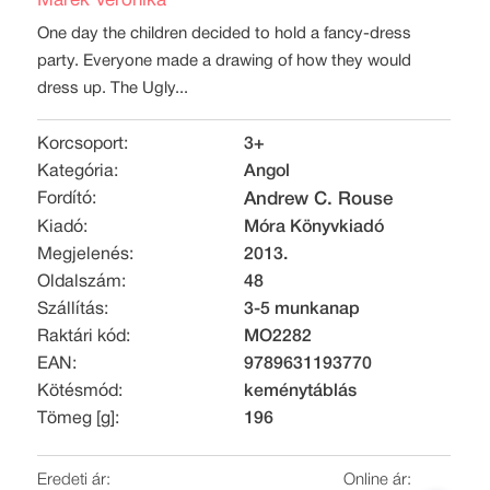
Marék Veronika
One day the children decided to hold a fancy-dress
party. Everyone made a drawing of how they would
dress up. The Ugly...
Korcsoport:
3+
Kategória:
Angol
Fordító:
Andrew C. Rouse
Kiadó:
Móra Könyvkiadó
Megjelenés:
2013.
Oldalszám:
48
Szállítás:
3-5 munkanap
Raktári kód:
MO2282
EAN:
9789631193770
Kötésmód:
keménytáblás
Tömeg [g]:
196
Eredeti ár:
Online ár: