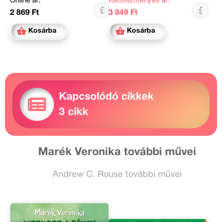
Online ár:
Kedvezményes ár:
2 869 Ft
3 849 Ft
Kosárba
Kosárba
Kapcsolódó cikkek
3 cikk
Marék Veronika további művei
Andrew C. Rouse további művei