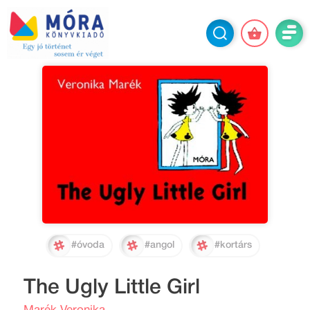
#óvoda
#angol
#kortárs
The Ugly Little Girl