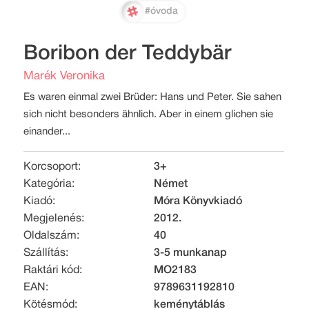
#óvoda
Boribon der Teddybär
Marék Veronika
Es waren einmal zwei Brüder: Hans und Peter. Sie sahen
sich nicht besonders ähnlich. Aber in einem glichen sie
einander...
Korcsoport:
3+
Kategória:
Német
Kiadó:
Móra Könyvkiadó
Megjelenés:
2012.
Oldalszám:
40
Szállítás:
3-5 munkanap
Raktári kód:
MO2183
EAN:
9789631192810
Kötésmód:
keménytáblás