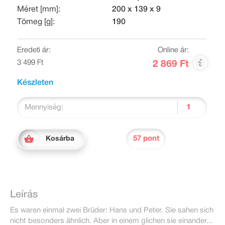
Méret [mm]:
200 x 139 x 9
Tömeg [g]:
190
Eredeti ár:
Online ár:
3 499 Ft
2 869 Ft
Készleten
Mennyiség:
57 pont
Kosárba
Leírás
Es waren einmal zwei Brüder: Hans und Peter. Sie sahen sich
nicht besonders ähnlich. Aber in einem glichen sie einander...