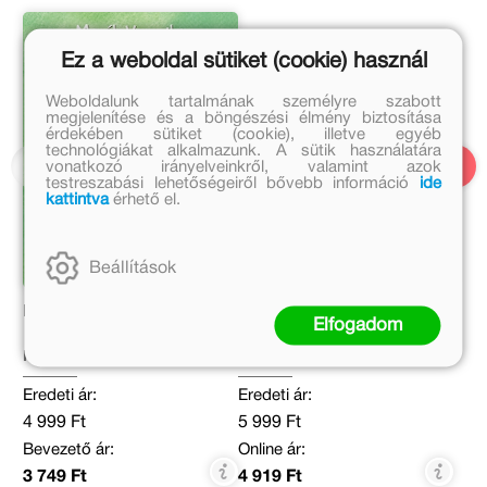
Ez a weboldal sütiket (cookie) használ
Weboldalunk tartalmának személyre szabott
megjelenítése és a böngészési élmény biztosítása
érdekében sütiket (cookie), illetve egyéb
technológiákat alkalmazunk. A sütik használatára
vonatkozó irányelveinkről, valamint azok
testreszabási lehetőségeiről bővebb információ
ide
kattintva
érhető el.
Beállítások
Kippkopp a réten
Pörgess és játssz - A
Elfogadom
kockásfülű nyúl
Marék Veronika
Marék Veronika
Eredeti ár:
Eredeti ár:
4 999 Ft
5 999 Ft
Bevezető ár:
Online ár:
3 749 Ft
4 919 Ft