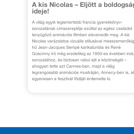
A kis Nicolas – Eljött a boldogsá
ideje!
A világ egyik legismertebb francia gyerekkönyv-
sorozatának címszereplője ezúttal az egész családot
lenyűgöző animációs filmben elevenedik meg. A kis
Nicolas varázslatos vizuális stílusával messzemenőki
hű Jean-Jacques Sempé karikaturista és René
Goscinny író még eredetileg az 1950-es években indu
sorozatához, és biztosan rabul ejti a közönségét –
ahogyan tette azt Cannes-ban, majd a világ
legrangosabb animációs mustráján, Annecy-ben is, a
egyenesen a fesztivál fődíját érdemelte ki.