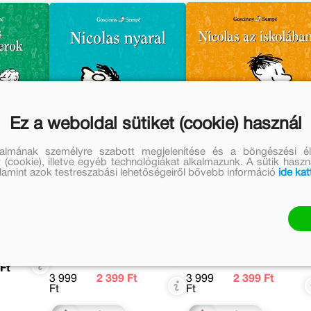
Ez a weboldal sütiket (cookie) használ
talmának személyre szabott megjelenítése és a böngészési él
 (cookie), illetve egyéb technológiákat alkalmazunk. A sütik hasz
valamint azok testreszabási lehetőségeiről bővebb információ
ide kat
a
Nicolas nyaral
Nicolas az iskolába
René Goscinny
René Goscinny
ár:
Eredeti
Kedvezményes
Eredeti
Kedvezményes
ár:
ár:
ár:
ár:
Ft
3 999
2 399 Ft
3 999
2 399 Ft
Ft
Ft