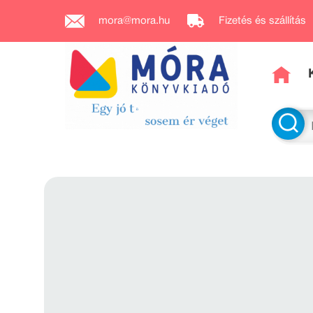
mora@mora.hu
Fizetés és szállítás