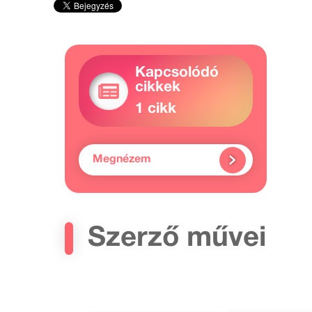
Kapcsolódó
cikkek
1 cikk
Megnézem
Szerző művei