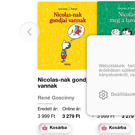
Weboldalunk tar
érdekében sütiket
irányelveinkről, 
Nicolas-nak gondjai
Nicolas meg 
vannak
haverok
Beállítások
René Goscinny
René Goscinny
Eredeti ár:
Online ár:
Eredeti ár:
Online 
3 999 Ft
3 279 Ft
3 999 Ft
3 279 
Kosárba
Kosárba