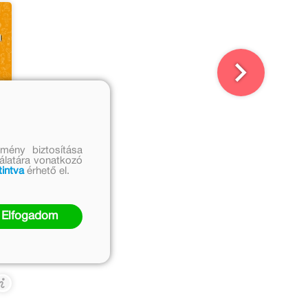
mény biztosítása
nálatára vonatkozó
tintva
érhető el.
n
Elfogadom