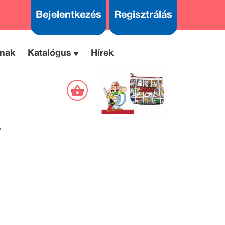
Bejelentkezés
Regisztrálás
nak
Katalógus
Hírek
T