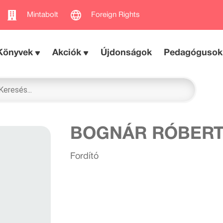
Mintabolt
Foreign Rights
Könyvek
Akciók
Újdonságok
Pedagógusok
BOGNÁR RÓBER
Fordító