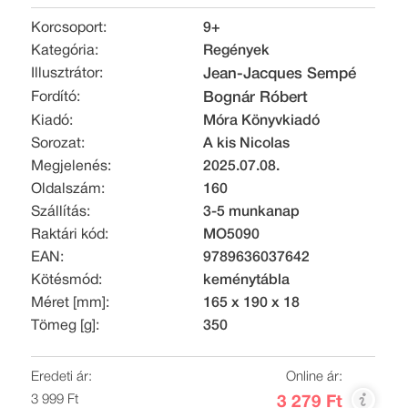
Korcsoport:
9+
Kategória:
Regények
Illusztrátor:
Jean-Jacques Sempé
Fordító:
Bognár Róbert
Kiadó:
Móra Könyvkiadó
Sorozat:
A kis Nicolas
Megjelenés:
2025.07.08.
Oldalszám:
160
Szállítás:
3-5 munkanap
Raktári kód:
MO5090
EAN:
9789636037642
Kötésmód:
keménytábla
Méret [mm]:
165 x 190 x 18
Tömeg [g]:
350
Eredeti ár:
Online ár:
3 999 Ft
3 279 Ft