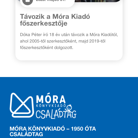
2023. május 31.
Távozik a Móra Kiadó
főszerkesztője
Dóka Péter író 18 év után távozik a Móra Kiadótól,
ahol 2005-től szerkesztőként, majd 2019-től
főszerkesztőként dolgozott.
MÓRA KÖNYVKIADÓ – 1950 ÓTA
CSALÁDTAG