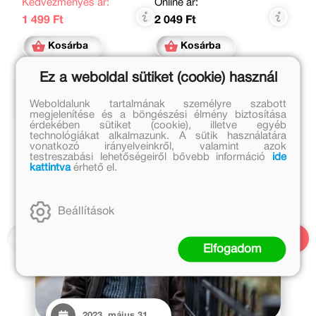
Kedvezményes ár:
Online ár:
1 499 Ft
2 049 Ft
Kosárba
Kosárba
Ez a weboldal sütiket (cookie) használ
Kapcsolódó cikkek
Weboldalunk tartalmának személyre szabott
megjelenítése és a böngészési élmény biztosítása
érdekében sütiket (cookie), illetve egyéb
technológiákat alkalmazunk. A sütik használatára
vonatkozó irányelveinkről, valamint azok
testreszabási lehetőségeiről bővebb információ
ide
kattintva
érhető el.
Beállítások
Elfogadom