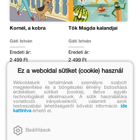
Kornél, a kobra
Tök Magda kalandjai
Gáti István
Gáti István
Eredeti ár:
Eredeti ár:
2 499 Ft
2 499 Ft
Kedvezményes ár:
Kedvezményes ár:
Ez a weboldal sütiket (cookie) használ
900 Ft
700 Ft
Weboldalunk tartalmának személyre szabott
megjelenítése és a böngészési élmény biztosítása
Kosárba
Kosárba
érdekében sütiket (cookie), illetve egyéb
technológiákat alkalmazunk. A sütik használatára
vonatkozó irányelveinkről, valamint azok
testreszabási lehetőségeiről bővebb információ
ide
Kapcsolódó cikkek
kattintva
érhető el.
Beállítások