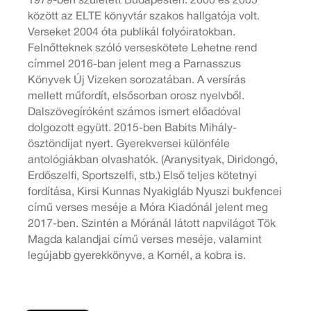
1979-ben született Budapesten. 2000 és 2005
között az ELTE könyvtár szakos hallgatója volt.
Verseket 2004 óta publikál folyóiratokban.
Felnőtteknek szóló verseskötete Lehetne rend
címmel 2016-ban jelent meg a Parnasszus
Könyvek Új Vizeken sorozatában. A versírás
mellett műfordít, elsősorban orosz nyelvből.
Dalszövegíróként számos ismert előadóval
dolgozott együtt. 2015-ben Babits Mihály-
ösztöndíjat nyert. Gyerekversei különféle
antológiákban olvashatók. (Aranysityak, Diridongó,
Erdőszelfi, Sportszelfi, stb.) Első teljes kötetnyi
fordítása, Kirsi Kunnas Nyakigláb Nyuszi bukfencei
című verses meséje a Móra Kiadónál jelent meg
2017-ben. Szintén a Móránál látott napvilágot Tök
Magda kalandjai című verses meséje, valamint
legújabb gyerekkönyve, a Kornél, a kobra is.