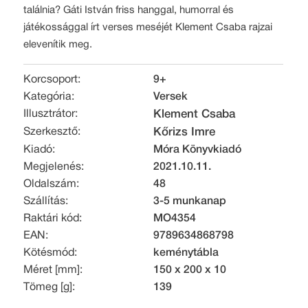
találnia? Gáti István friss hanggal, humorral és
játékossággal írt verses meséjét Klement Csaba rajzai
elevenítik meg.
Korcsoport:
9+
Kategória:
Versek
Illusztrátor:
Klement Csaba
Szerkesztő:
Kőrizs Imre
Kiadó:
Móra Könyvkiadó
Megjelenés:
2021.10.11.
Oldalszám:
48
Szállítás:
3-5 munkanap
Raktári kód:
MO4354
EAN:
9789634868798
Kötésmód:
keménytábla
Méret [mm]:
150 x 200 x 10
Tömeg [g]:
139