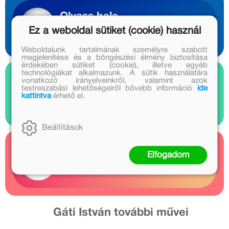
Olvass bele
Ez a weboldal sütiket (cookie) használ
1 előnézet
Weboldalunk tartalmának személyre szabott
megjelenítése és a böngészési élmény biztosítása
érdekében sütiket (cookie), illetve egyéb
technológiákat alkalmazunk. A sütik használatára
vonatkozó irányelveinkről, valamint azok
Nézz bele
testreszabási lehetőségeiről bővebb információ
ide
kattintva
érhető el.
1 videó
Beállítások
Kapcsolódó cikkek
Elfogadom
4 cikk
Gáti István további művei