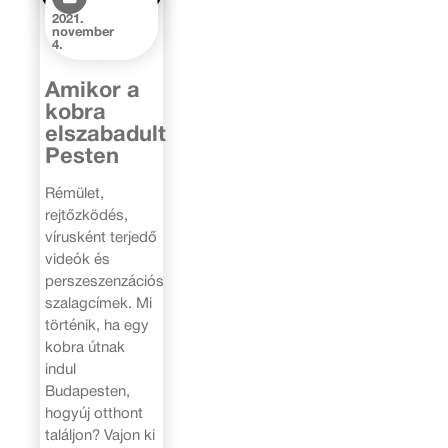
2021.
november
4.
Amikor a
kobra
elszabadult
Pesten
Rémület,
rejtőzködés,
vírusként terjedő
videók és
perszeszenzációs
szalagcímek. Mi
történik, ha egy
kobra útnak
indul
Budapesten,
hogyúj otthont
találjon? Vajon ki