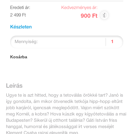
Eredeti ár:
Kedvezményes ár:
2 499 Ft
900 Ft
Készleten
Mennyiség:
Kosárba
Leírás
Ugye te is azt hitted, hogy a tetoválás örökké tart? Janó is
így gondolta, ám mikor ötvenedik tetkója hipp-hopp eltűnt
jobb karjáról, igencsak meglepődött. Vajon miért szökött
meg Kornél, a kobra? Hova kúszik egy kígyótetoválás a mai
Budapesten? Sikerül új otthont találnia? Gáti István friss
hanggal, humorral és játékossággal írt verses meséjét
Klement Csaba rajzai elevenítik meg.