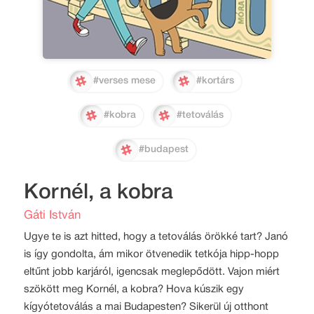
#verses mese
#kortárs
#kobra
#tetoválás
#budapest
Kornél, a kobra
Gáti István
Ugye te is azt hitted, hogy a tetoválás örökké tart? Janó
is így gondolta, ám mikor ötvenedik tetkója hipp-hopp
eltűnt jobb karjáról, igencsak meglepődött. Vajon miért
szökött meg Kornél, a kobra? Hova kúszik egy
kígyótetoválás a mai Budapesten? Sikerül új otthont