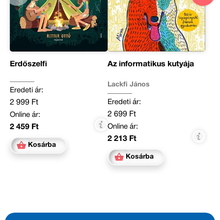
Erdőszelfi
Az informatikus kutyája
Lackfi János
Eredeti ár:
Eredeti ár:
2 999 Ft
2 699 Ft
Online ár:
Online ár:
2 459 Ft
2 213 Ft
Kosárba
Kosárba