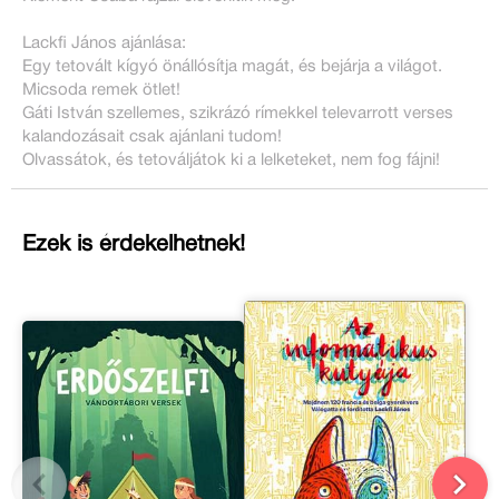
Lackfi János ajánlása:
Egy tetovált kígyó önállósítja magát, és bejárja a világot.
Micsoda remek ötlet!
Gáti István szellemes, szikrázó rímekkel televarrott verses
kalandozásait csak ajánlani tudom!
Olvassátok, és tetováljátok ki a lelketeket, nem fog fájni!
Ezek is érdekelhetnek!