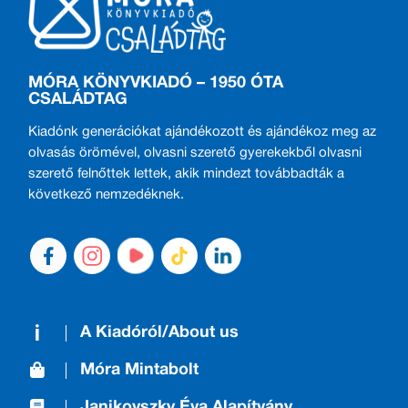
MÓRA KÖNYVKIADÓ – 1950 ÓTA
CSALÁDTAG
Kiadónk generációkat ajándékozott és ajándékoz meg az
olvasás örömével, olvasni szerető gyerekekből olvasni
szerető felnőttek lettek, akik mindezt továbbadták a
következő nemzedéknek.
A Kiadóról/About us
Móra Mintabolt
Janikovszky Éva Alapítvány