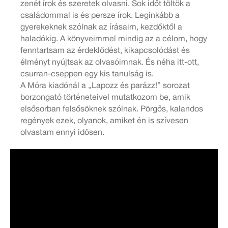
zenét írok és szeretek olvasni. Sok időt töltök a
családommal is és persze írok. Leginkább a
gyerekeknek szólnak az írásaim, kezdőktől a
haladókig. A könyveimmel mindig az a célom, hogy
fenntartsam az érdeklődést, kikapcsolódást és
élményt nyújtsak az olvasóimnak. És néha itt-ott,
csurran-cseppen egy kis tanulság is.
A Móra kiadónál a „Lapozz és parázz!” sorozat
borzongató történeteivel mutatkozom be, amik
elsősorban felsősöknek szólnak. Pörgős, kalandos
regények ezek, olyanok, amiket én is szívesen
olvastam ennyi idősen.