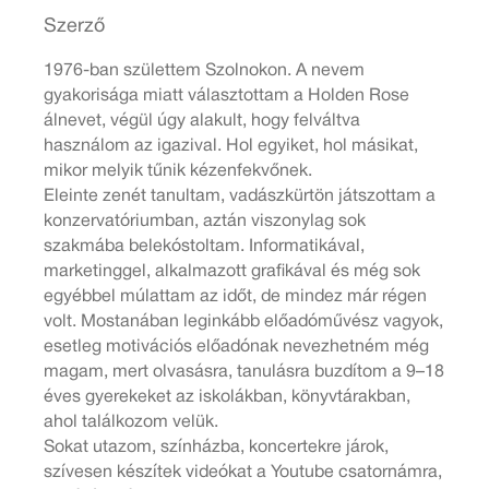
Szerző
1976-ban születtem Szolnokon. A nevem
gyakorisága miatt választottam a Holden Rose
álnevet, végül úgy alakult, hogy felváltva
használom az igazival. Hol egyiket, hol másikat,
mikor melyik tűnik kézenfekvőnek.
Eleinte zenét tanultam, vadászkürtön játszottam a
konzervatóriumban, aztán viszonylag sok
szakmába belekóstoltam. Informatikával,
marketinggel, alkalmazott grafikával és még sok
egyébbel múlattam az időt, de mindez már régen
volt. Mostanában leginkább előadóművész vagyok,
esetleg motivációs előadónak nevezhetném még
magam, mert olvasásra, tanulásra buzdítom a 9–18
éves gyerekeket az iskolákban, könyvtárakban,
ahol találkozom velük.
Sokat utazom, színházba, koncertekre járok,
szívesen készítek videókat a Youtube csatornámra,