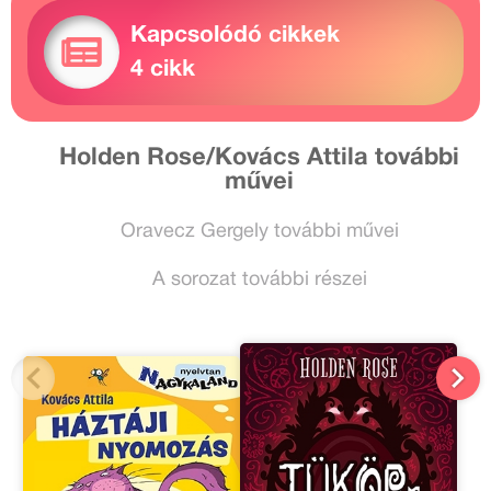
Kapcsolódó cikkek
4 cikk
Holden Rose/Kovács Attila további
művei
Oravecz Gergely további művei
A sorozat további részei