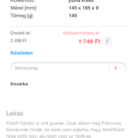
Kötésmód:
puha kötés
Méret [mm]:
145 x 185 x 9
Tömeg [g]:
146
Eredeti ár:
Kedvezményes ár:
2 499 Ft
1 749 Ft
Készleten
Mennyiség:
Kosárba
Leírás
Petőfi Sándor is volt gyerek. Csak akkor még Petrovics
Sándornak hívták, és senki sem sejtette, hogy felnőttként
híres költő lesz, aki részt vesz az 1848-as