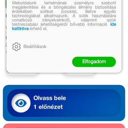
Weboldalunk tartalmának személyre szabott
megjelenítése és a böngészési élmény biztosítása
érdekében sütiket (cookie), illetve egyéb
technológiákat alkalmazunk. A sütik használatára
Lassú Víz, Sebes Patak
A csontváz óra - Az ifjú
vonatkozó irányelveinkről, valamint azok
Petrovics Sándor
testreszabási lehetőségeiről bővebb információ
ide
elfeledett kalandjai
Marék Veronika
Holden Rose/Kovács Attila
kattintva
érhető el.
Eredeti ár:
Eredeti ár:
2 499 Ft
2 499 Ft
Beállítások
Kedvezményes ár:
Kedvezményes ár:
1 749 Ft
1 749 Ft
Elfogadom
Kosárba
Kosárba
Olvass bele
1 előnézet