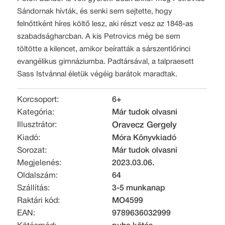
Sándornak hívták, és senki sem sejtette, hogy
felnőttként híres költő lesz, aki részt vesz az 1848-as
szabadságharcban. A kis Petrovics még be sem
töltötte a kilencet, amikor beíratták a sárszentlőrinci
evangélikus gimnáziumba. Padtársával, a talpraesett
Sass Istvánnal életük végéig barátok maradtak.
Korcsoport:
6+
Kategória:
Már tudok olvasni
Illusztrátor:
Oravecz Gergely
Kiadó:
Móra Könyvkiadó
Sorozat:
Már tudok olvasni
Megjelenés:
2023.03.06.
Oldalszám:
64
Szállítás:
3-5 munkanap
Raktári kód:
MO4599
EAN:
9789636032999