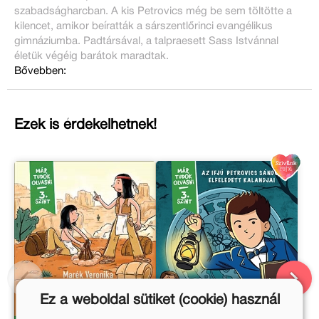
szabadságharcban. A kis Petrovics még be sem töltötte a
kilencet, amikor beíratták a sárszentlőrinci evangélikus
gimnáziumba. Padtársával, a talpraesett Sass Istvánnal
életük végéig barátok maradtak.
Bővebben:
Ezek is érdekelhetnek!
Ez a weboldal sütiket (cookie) használ