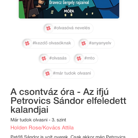
#olvasóvá nevelés
#kezdő olvasóknak
#anyanyelv
#olvasás
#mto
#már tudok olvasni
A csontváz óra - Az ifjú
Petrovics Sándor elfeledett
kalandjai
Már tudok olvasni - 3. szint
Holden Rose/Kovács Attila
Petőfi Sándor is volt gyerek. Csak akkor még Petrovics