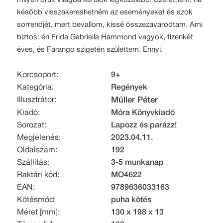
milyen őrült világba kerülök legközelebb. Szeretném, ha
később visszakereshetném az eseményeket és azok
sorrendjét, mert bevallom, kissé összezavarodtam. Ami
biztos: én Frida Gabriella Hammond vagyok, tizenkét
éves, és Farango szigetén születtem. Ennyi.
Korcsoport:
9+
Kategória:
Regények
Illusztrátor:
Müller Péter
Kiadó:
Móra Könyvkiadó
Sorozat:
Lapozz és parázz!
Megjelenés:
2023.04.11.
Oldalszám:
192
Szállítás:
3-5 munkanap
Raktári kód:
MO4622
EAN:
9789636033163
Kötésmód:
puha kötés
Méret [mm]:
130 x 198 x 13