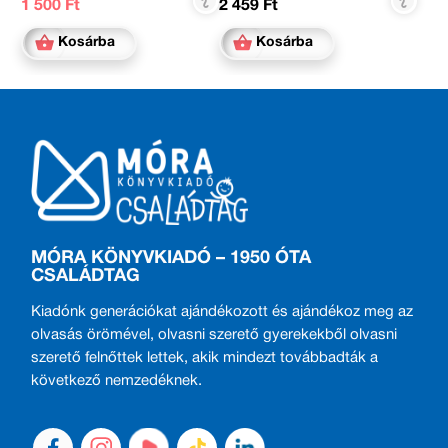
1 500 Ft
2 459 Ft
Kosárba
Kosárba
MÓRA KÖNYVKIADÓ – 1950 ÓTA
CSALÁDTAG
Kiadónk generációkat ajándékozott és ajándékoz meg az
olvasás örömével, olvasni szerető gyerekekből olvasni
szerető felnőttek lettek, akik mindezt továbbadták a
következő nemzedéknek.