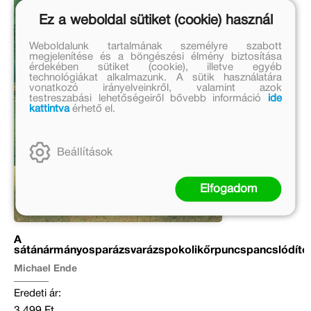
Ez a weboldal sütiket (cookie) használ
Weboldalunk tartalmának személyre szabott
megjelenítése és a böngészési élmény biztosítása
érdekében sütiket (cookie), illetve egyéb
technológiákat alkalmazunk. A sütik használatára
vonatkozó irányelveinkről, valamint azok
testreszabási lehetőségeiről bővebb információ
ide
kattintva
érhető el.
Beállítások
Elfogadom
A
sátánármányosparázsvarázspokolikőrpuncspancslódító
Michael Ende
Eredeti ár:
3 499 Ft