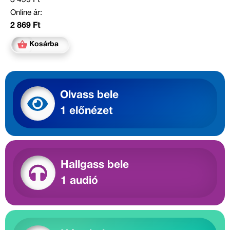
Online ár:
2 869 Ft
Kosárba
Olvass bele
1 előnézet
Hallgass bele
1 audió