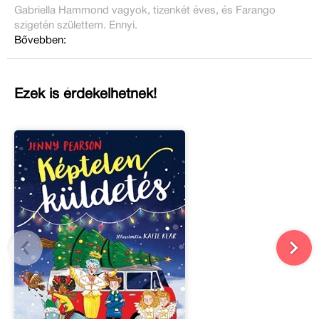
Gabriella Hammond vagyok, tizenkét éves, és Farango
szigetén születtem. Ennyi.
Bővebben:
Ezek is érdekelhetnek!