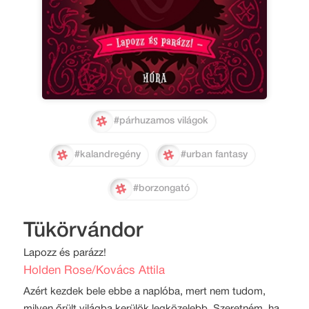
#párhuzamos világok
#kalandregény
#urban fantasy
#borzongató
Tükörvándor
Lapozz és parázz!
Holden Rose/Kovács Attila
Azért kezdek bele ebbe a naplóba, mert nem tudom,