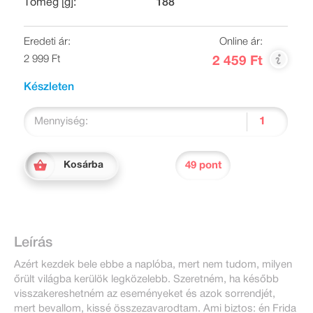
Tömeg [g]:
188
Eredeti ár:
Online ár:
2 999 Ft
2 459 Ft
Készleten
Mennyiség:
49 pont
Kosárba
Leírás
Azért kezdek bele ebbe a naplóba, mert nem tudom, milyen
őrült világba kerülök legközelebb. Szeretném, ha később
visszakereshetném az eseményeket és azok sorrendjét,
mert bevallom, kissé összezavarodtam. Ami biztos: én Frida