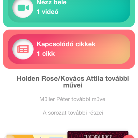
Nézz bele
1 videó
Kapcsolódó cikkek
1 cikk
Holden Rose/Kovács Attila további
művei
Müller Péter további művei
A sorozat további részei