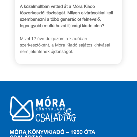
A közelmúltban vetted át a Móra Kiadó
főszerkesztői tisztségét. Milyen elvárásokkal kell
szembenézni a több generációt felnevelő,
legnagyobb múltú hazai ifjúsági kiadó élén?
Mivel 12 éve dolgozom a kiadóban
szerkesztőként, a Móra Kiadó sajátos kihívásai
nem jelentenek újdonságot.
MÓRA KÖNYVKIADÓ – 1950 ÓTA