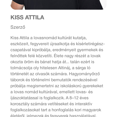
KISS ATTILA
Szerző
Kiss Attila a lovasnomád kultúrát kutatja,
eszközeit, fegyvereit újraalkotja és kísérletirégész-
csapatával kipróbálja, eredményeit gyermekek és
felnőttek felé közvetíti. Élete nagy részét a lovak
okozta öröm és bánat hatja át... talán ezért is
tolmácsolja oly hitelesen Altináj, a sárga ló
történetét az olvasók számára. Hagyományőrző
táborok és történelmi bemutatók rendezésével
próbálja megismertetni az iskoláskorú gyerekeket
a lovas nomád kultúrával, emellett lovas- és
íjászoktatással is foglalkozik. A 8–12 éves
korosztály számára vetítéseket és interaktív
foglalkozásokat tart a honfoglalás kori magyarok
életéről, jelmezek és fegyverek használatával.