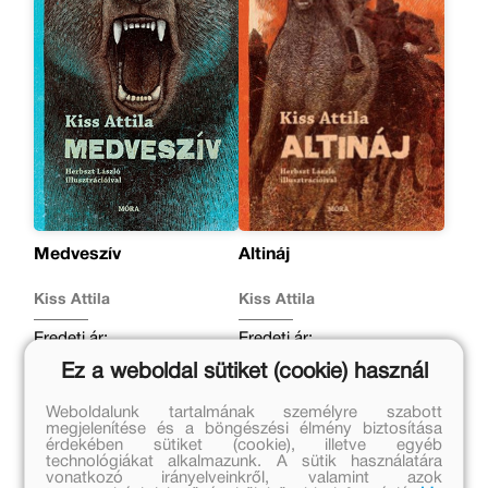
Medveszív
Altináj
Kiss Attila
Kiss Attila
Eredeti ár:
Eredeti ár:
3 999 Ft
3 499 Ft
Ez a weboldal sütiket (cookie) használ
Online ár:
Online ár:
Weboldalunk tartalmának személyre szabott
3 279 Ft
2 869 Ft
megjelenítése és a böngészési élmény biztosítása
érdekében sütiket (cookie), illetve egyéb
Kosárba
Kosárba
technológiákat alkalmazunk. A sütik használatára
vonatkozó irányelveinkről, valamint azok