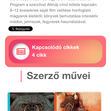
Program a szerzővel Altináj című kötete kapcsán:
8–12 éveseknek saját film vetítése honfoglaló
magyarok életéről; könyvek bemutatása interaktív
módon, jelmezek, fegyverek használatával.
Kapcsolódó cikkek
4 cikk
Szerző művei