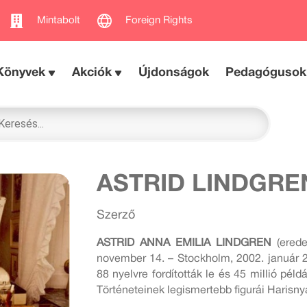
Mintabolt
Foreign Rights
Könyvek
Akciók
Újdonságok
Pedagógusok
ASTRID LINDGRE
Szerző
ASTRID ANNA EMILIA LINDGREN
(erede
november 14. – Stockholm, 2002. január 2
88 nyelvre fordították le és 45 millió pél
Történeteinek legismertebb figurái Harisny