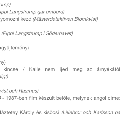
rump)
ippi Langstrump gar ombord)
e nyomozni kezd
(Mästerdetektiven Blomkvist)
n
(Pippi Langstrump i Söderhavet)
agyűjtemény)
ny)
 kincse / Kalle nem ijed meg az árnyékától
igt)
vist och Rasmus)
)
- 1987-ben film készült belőle, melynek angol címe:
Háztetey Károly és kisöcsi
(Lillebror och Karlsson pa