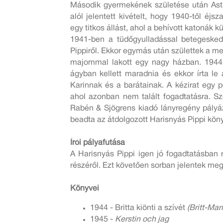
Második gyermekének születése után Astri
alól jelentett kivételt, hogy 1940-től éjs
egy titkos állást, ahol a behívott katonák kü
1941-ben a tüdőgyulladással betegesked
Pippiről. Ekkor egymás után születtek a mes
majommal lakott egy nagy házban. 1944-
ágyban kellett maradnia és ekkor írta le 
Karinnak és a barátainak. A kézirat egy 
ahol azonban nem talált fogadtatásra. S
Rabén & Sjögrens kiadó lányregény pályá
beadta az átdolgozott Harisnyás Pippi köny
Írói pályafutása
A Harisnyás Pippi igen jó fogadtatásban 
részéről. Ezt követően sorban jelentek meg
Könyvei
1944 - Britta kiönti a szívét
(Britt-Mari
1945 -
Kerstin och jag