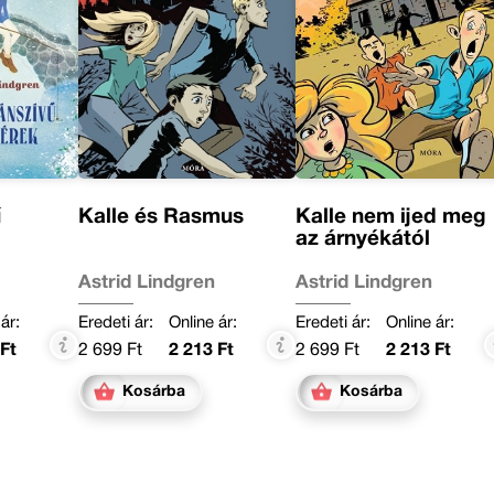
ű
Kalle és Rasmus
Kalle nem ijed meg
az árnyékától
Astrid Lindgren
Astrid Lindgren
ár:
Eredeti ár:
Online ár:
Eredeti ár:
Online ár:
Ft
2 699 Ft
2 213 Ft
2 699 Ft
2 213 Ft
Kosárba
Kosárba