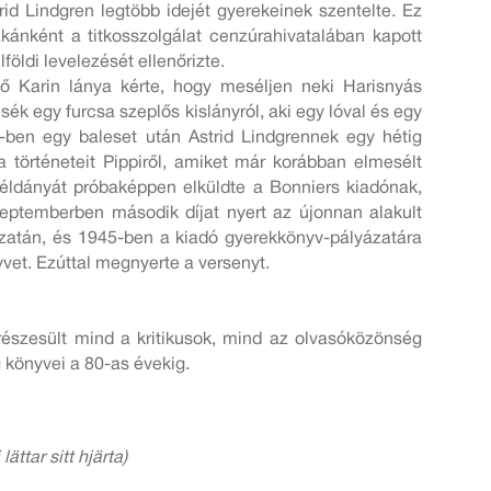
d Lindgren legtöbb idejét gyerekeinek szentelte. Ez
zakánként a titkosszolgálat cenzúrahivatalában kapott
lföldi levelezését ellenőrizte.
ő Karin lánya kérte, hogy meséljen neki Harisnyás
ék egy furcsa szeplős kislányról, aki egy lóval és egy
ben egy baleset után Astrid Lindgrennek egy hétig
a történeteit Pippiről, amiket már korábban elmesélt
példányát próbaképpen elküldte a Bonniers kiadónak,
zeptemberben második díjat nyert az újonnan alakult
zatán, és 1945-ben a kiadó gyerekkönyv-pályázatára
vet. Ezúttal megnyerte a versenyt.
részesült mind a kritikusok, mind az olvasóközönség
 könyvei a 80-as évekig.
 lättar sitt hjärta)