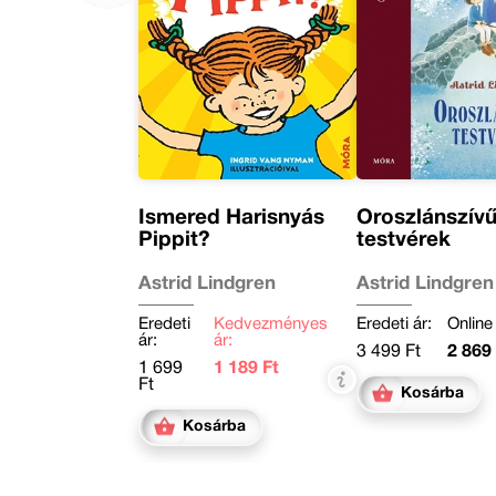
Ismered Harisnyás
Oroszlánszív
Pippit?
testvérek
Astrid Lindgren
Astrid Lindgren
Eredeti
Kedvezményes
Eredeti ár:
Online 
ár:
ár:
3 499 Ft
2 869 
1 699
1 189 Ft
Ft
Kosárba
Kosárba