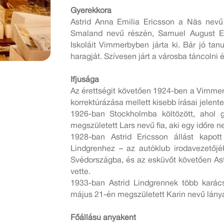
Gyerekkora
Astrid Anna Emilia Ericsson a Näs nevű
Smaland nevű részén, Samuel August E
Iskoláit Vimmerbyben járta ki. Bár jó tanul
haragját. Szívesen járt a városba táncolni é
Ifjúsága
Az érettségit követően 1924-ben a Vimmerb
korrektúrázása mellett kisebb írásai jelen
1926-ban Stockholmba költözött, ahol g
megszületett Lars nevű fia, aki egy időre
1928-ban Astrid Ericsson állást kapot
Lindgrenhez – az autóklub irodavezetőjé
Svédországba, és az esküvőt követően As
vette.
1933-ban Astrid Lindgrennek több karács
május 21-én megszületett Karin nevű lány
Főállású anyaként