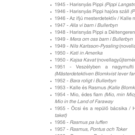
1945 - Harisnyás Pippi
(Pippi Langst
1946 - Harisnyás Pippi hajóra száll
(P
1946 - Az ifjú mesterdetektív / Kall
1947 -
Alla vi barn i Bullerbyn
1948 - Harisnyás Pippi a Déltengere
1949 -
Mera om oss barn i Bullerbyn
1949 -
Nils Karlsson-Pyssling
(novell
1950 -
Kati in Amerika
1950 -
Kajsa Kavat
(novellagyűjtemé
1951 - Veszélyben a nagymufti
(Mästerdetektiven Blomkvist lever farl
1952 -
Bara roligt i Bullerbyn
1953 - Kalle és Rasmus
(Kalle Blomk
1954 - Mio, édes fiam
(Mio, min Mio
Mio in the Land of Faraway
1955 - Öcsi és a repülő bácsika / 
taket)
1956 -
Rasmus pa luffen
1957 -
Rasmus, Pontus och Toker