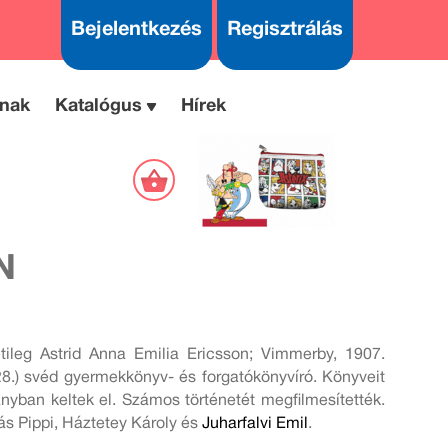
Bejelentkezés
Regisztrálás
nak
Katalógus
Hírek
N
tileg Astrid Anna Emilia Ericsson; Vimmerby, 1907.
8.) svéd gyermekkönyv- és forgatókönyvíró. Könyveit
dányban keltek el. Számos történetét megfilmesítették.
ás Pippi, Háztetey Károly és
Juharfalvi Emil
.