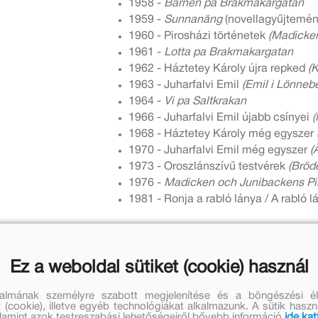
1958 -
Barnen pa Brakmakargatan
1959 -
Sunnanäng
(novellagyűjtemén
1960 - Pirosházi történetek
(Madicke
1961 -
Lotta pa Brakmakargatan
1962 - Háztetey Károly újra repked
(K
1963 - Juharfalvi Emil
(Emil i Lönneb
1964 -
Vi pa Saltkrakan
1966 - Juharfalvi Emil újabb csínyei
(
1968 - Háztetey Károly még egyszer
1970 - Juharfalvi Emil még egyszer
(
1973 - Oroszlánszívű testvérek
(Bröd
1976 -
Madicken och Junibackens P
1981 - Ronja a rabló lánya / A rabló 
Ez a weboldal sütiket (cookie) használ
talmának személyre szabott megjelenítése és a böngészési él
 (cookie), illetve egyéb technológiákat alkalmazunk. A sütik hasz
valamint azok testreszabási lehetőségeiről bővebb információ
ide kat