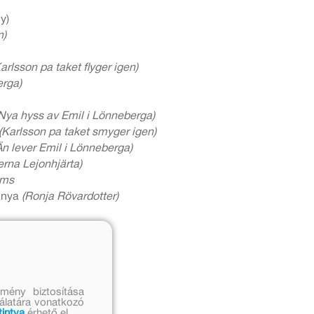
y)
n)
arlsson pa taket flyger igen)
erga)
Nya hyss av Emil i Lönneberga)
(Karlsson pa taket smyger igen)
Än lever Emil i Lönneberga)
erna Lejonhjärta)
ims
lánya
(Ronja Rövardotter)
mény biztosítása
nálatára vonatkozó
tintva
érhető el.