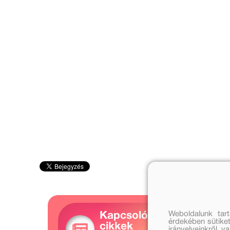
Weboldalunk tar
Kapcsolódó
érdekében sütiket
cikkek
irányelveinkről, 