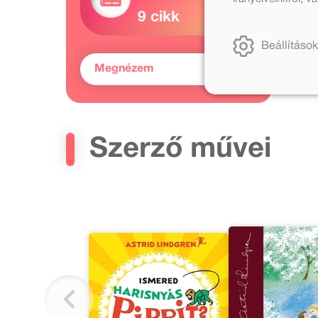
9 cikk
Beállítások
Megnézem
Szerző művei