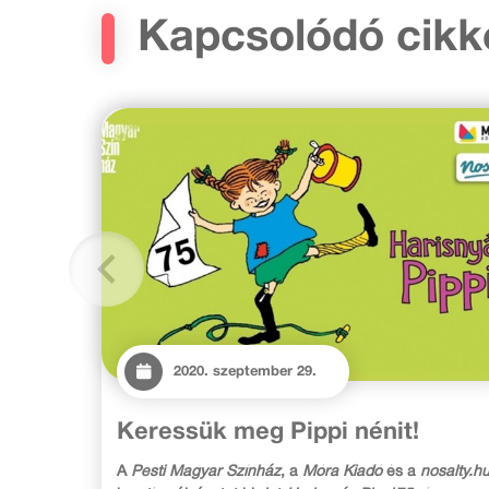
Kapcsolódó cikk
2020. szeptember 29.
Keressük meg Pippi nénit!
A
Pesti Magyar Színház
, a
Móra Kiadó
és a
nosalty.h