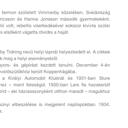
 farmon született Vimmerby közelében, Svédország
ricsson és Hanna Jonsson második gyermekeként.
ó volt, rebellis viselkedésével sokszor kivívta szülei
s elsőként vágatta rövidre a haját.
y Tidning nevű helyi lapnál helyezkedett el. A cikkek
tek meg a helyi eseményekről.
yors- és gépírást kezdett tanulni. December 4-én
 nevelőszülőkhöz került Koppenhágába.
t a Királyi Automobil Klubnál és 1931-ben Sture
hez – ment feleségül. 1930-ban Lars fia hazakerült
trid – aki háziasszonyként otthon maradt – magukhoz
onyi elbeszélése is megjelent napilapokban. 1934.
a.