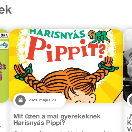
ek
2020. május 20.
Mit üzen a mai gyerekeknek
„
Harisnyás Pippi?
K
u
V