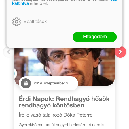
kattintva
érhető el.
Beállítások
Elfogadom
2019. szeptember 9.
Érdi Napok: Rendhagyó hősök
rendhagyó köntösben
Író-olvasó találkozó Dóka Péterrel
Gyerekíró ma annál nagyobb dicséretet nem is