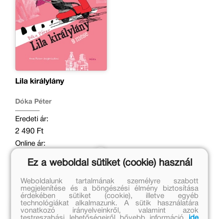
Lila királylány
Dóka Péter
Eredeti ár:
2 490 Ft
Online ár:
2 042 Ft
Ez a weboldal sütiket (cookie) használ
Kosárba
Weboldalunk tartalmának személyre szabott
megjelenítése és a böngészési élmény biztosítása
érdekében sütiket (cookie), illetve egyéb
technológiákat alkalmazunk. A sütik használatára
Kapcsolódó cikkek
vonatkozó irányelveinkről, valamint azok
testreszabási lehetőségeiről bővebb információ
ide