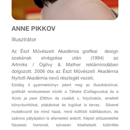
ANNE PIKKOV
Illusztrátor
Az Észt Művészeti Akadémia grafikai design
szakának elvégzése után (1994) az
Artmiks / Ogilvy & Mather reklámirodában
dolgozott. 2006 óta az Észt Művészeti Akadémia
Nyitott Akadémia nevű részlegét vezeti.
Ezidáig 4 gyermekkönyv jelent meg az illusztrációival,
grafikáit rendszeresen közlik a
Täheke
(Csillagocska) és a
Kodu ja pere
(Otthon és család) c. folyóiratok, emellett
könyvborítókat, plakátokat és logókat is tervez. Sikerrel
mutatkozott be mind hazai, mind külföldi kiállításokon, és
számos pályázaton is elismerést aratott. Képeit előszeretettel
fűszerezi humorral, szívesen kísérletezik különféle