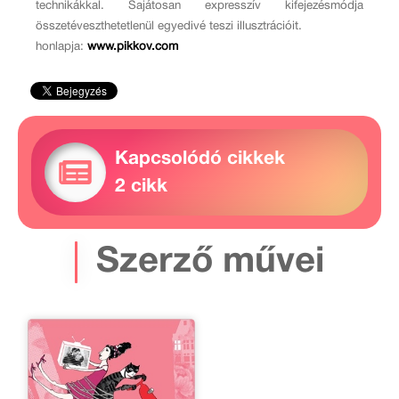
technikákkal. Sajátosan expresszív kifejezésmódja
összetéveszthetetlenül egyedivé teszi illusztrációit.
honlapja:
www.pikkov.com
Kapcsolódó cikkek
2 cikk
Szerző művei