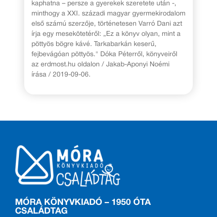
kaphatna – persze a gyerekek szeretete után -,
minthogy a XXI. századi magyar gyermekirodalom
első számú szerzője, történetesen Varró Dani azt
írja egy mesekötetéről: „Ez a könyv olyan, mint a
pöttyös bögre kávé. Tarkabarkán keserű,
fejbevágóan pöttyös." Dóka Péterről, könyveiről
az erdmost.hu oldalon / Jakab-Aponyi Noémi
írása / 2019-09-06.
MÓRA KÖNYVKIADÓ – 1950 ÓTA
CSALÁDTAG