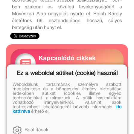
Szövetsége képzőművészeti szakosztályát. 1987-
ben szakmai és közéleti tevékenységéért a
Művészeti Alap nagydíját nyerte el. Reich Károly
életétnek 66. esztendejében, hosszú, súlyos
betegség után hunyt el.
Kapcsolódó cikkek
5 cikk
Ez a weboldal sütiket (cookie) használ
Weboldalunk tartalmának személyre szabott
megjelenítése és a böngészési élmény biztosítása
Szerző művei
érdekében sütiket (cookie), illetve egyéb
technológiákat alkalmazunk. A sütik használatára
vonatkozó irányelveinkről, valamint azok
testreszabási lehetőségeiről bővebb információ
ide
kattintva
érhető el.
Beállítások