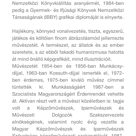
Nemzetközi Könyvkiállítás aranyérmét, 1984-ben
pedig a Gyermek- és Ifjúsági Könyvek Nemzetközi
Társaságának (IBBY) grafikai diplomáját is elnyerte.
Hajlékony, könnyed vonalvezetés, tiszta, egyszerű,
játékos és költőien finom ábrázolásmód jellemezte
művészetét. A természet, az állatok és az ember
szeretete, s az ebből fakadó humanizmusa hatotta
át mind önálló képgrafikáit, mind illusztrációit.
Művészetét 1954-ben és 1956-ban Munkácsy-
díjjal, 1963-ban Kossuth-díjjal ismerték el, 1972-
ben érdemes, 1975-ben kiváló művész címmel
tüntették ki. Munkásságáért 1987-ben a
Szocialista Magyarországért Érdemrendet vehette
át. Aktívan részt vett a művészi közéletben is: tagja
volt a Képzőművészek, Iparművészek és
Művészeti Dolgozók Szakszervezete
elnökségének, valamint nyolc évig vezette a
Magyar Képzőművészek és Iparművészek