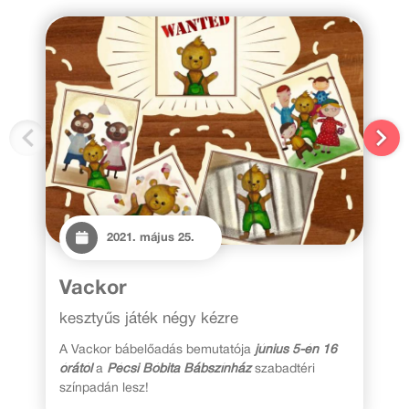
2021. május 25.
Vackor
kesztyűs játék négy kézre
A Vackor bábelőadás bemutatója
június 5-én 16
órától
a
Pécsi Bóbita Bábszínház
szabadtéri
színpadán lesz!