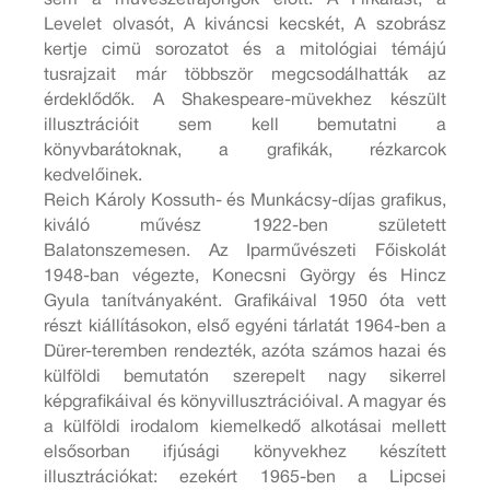
Levelet olvasót, A kiváncsi kecskét, A szobrász
kertje cimü sorozatot és a mitológiai témájú
tusrajzait már többször megcsodálhatták az
érdeklődők. A Shakespeare-müvekhez készült
illusztrációit sem kell bemutatni a
könyvbarátoknak, a grafikák, rézkarcok
kedvelőinek.
Reich Károly Kossuth- és Munkácsy-díjas grafikus,
kiváló művész 1922-ben született
Balatonszemesen. Az Iparművészeti Főiskolát
1948-ban végezte, Konecsni György és Hincz
Gyula tanítványaként. Grafikáival 1950 óta vett
részt kiállításokon, első egyéni tárlatát 1964-ben a
Dürer-teremben rendezték, azóta számos hazai és
külföldi bemutatón szerepelt nagy sikerrel
képgrafikáival és könyvillusztrációival. A magyar és
a külföldi irodalom kiemelkedő alkotásai mellett
elsősorban ifjúsági könyvekhez készített
illusztrációkat: ezekért 1965-ben a Lipcsei