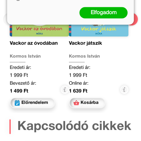
Elfogadom
Vackor az óvodában
Vackor játszik
Kormos István
Kormos István
Eredeti ár:
Eredeti ár:
1 999 Ft
1 999 Ft
Bevezető ár:
Online ár:
1 499 Ft
1 639 Ft
Előrendelem
Kosárba
Kapcsolódó cikkek