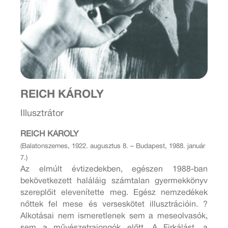
REICH KÁROLY
Illusztrátor
REICH KÁROLY
(Balatonszemes, 1922. augusztus 8. – Budapest, 1988. január
7.)
Az elmúlt évtizedekben, egészen 1988-ban
bekövetkezett haláláig számtalan gyermekkönyv
szereplőit elevenítette meg. Egész nemzedékek
nőttek fel mese és verseskötet illusztrációin. ?
Alkotásai nem ismeretlenek sem a meseolvasók,
sem a művészetrajongók előtt. A Firkálást, a