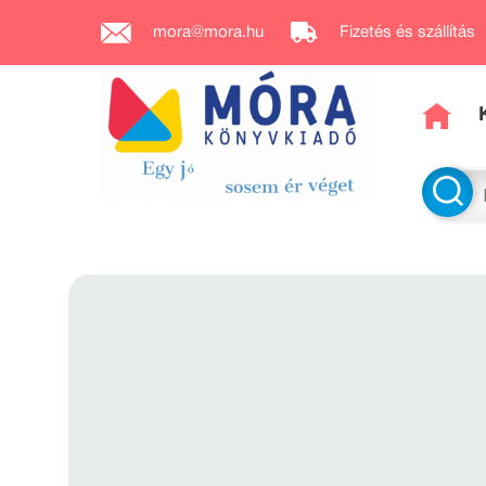
mora@mora.hu
Fizetés és szállítás