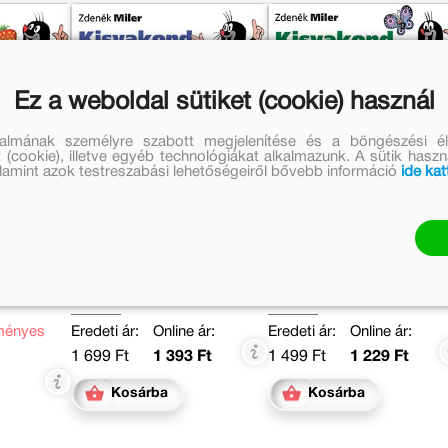
Ez a weboldal sütiket (cookie) használ
talmának személyre szabott megjelenítése és a böngészési él
 (cookie), illetve egyéb technológiákat alkalmazunk. A sütik hasz
valamint azok testreszabási lehetőségeiről bővebb információ
ide kat
 a
Kisvakond és az
Kisvakond az
állatkák
állatkertben
Romhányi
Zdeněk Miler, Romhányi
Zdeněk Miler, Romhán
Ágnes
Ágnes
ményes
Eredeti ár:
Online ár:
Eredeti ár:
Online ár:
1 699 Ft
1 393 Ft
1 499 Ft
1 229 Ft
Kosárba
Kosárba