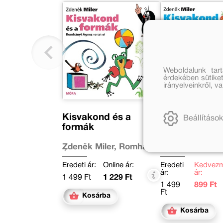
Weboldalunk tar
érdekében sütiket
irányelveinkről, 
Kisvakond és a
Kisvakond és
Beállítások
formák
számok
Zdeněk Miler, Romhányi
Zdeněk Miler, 
Ágnes
Ágnes
Eredeti ár:
Online ár:
Eredeti
Kedvez
ár:
ár:
1 499 Ft
1 229 Ft
1 499
899 Ft
Ft
Kosárba
Kosárba