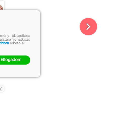
mény biztosítása
nálatára vonatkozó
tintva
érhető el.
Elfogadom
yi