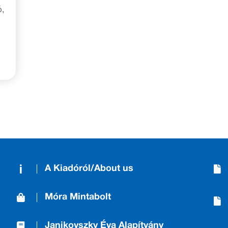
ó,
A Kiadóról/About us
Móra Mintabolt
Janikovszky Éva Alapítvány