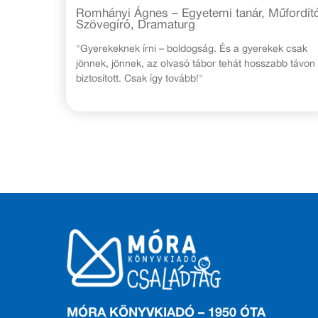
Romhányi Ágnes – Egyetemi tanár, Műfordít
Szövegíró, Dramaturg
"Gyerekeknek írni – boldogság. És a gyerekek csak
jönnek, jönnek, az olvasó tábor tehát hosszabb távon
biztosított. Csak így tovább!"
MÓRA KÖNYVKIADÓ – 1950 ÓTA