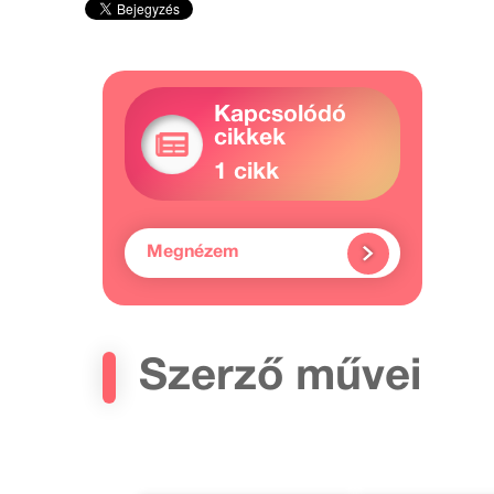
Kapcsolódó
cikkek
1 cikk
Megnézem
Szerző művei