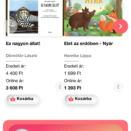
Ez nagyon állat!
Élet az erdőben - Nyár
Dömötör László
Henrike Lippa
Eredeti ár:
Eredeti ár:
4 400 Ft
1 699 Ft
Online ár:
Online ár:
3 608 Ft
1 393 Ft
Kosárba
Kosárba