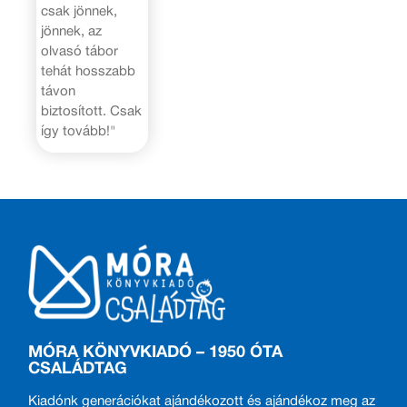
csak jönnek,
jönnek, az
olvasó tábor
tehát hosszabb
távon
biztosított. Csak
így tovább!"
MÓRA KÖNYVKIADÓ – 1950 ÓTA
CSALÁDTAG
Kiadónk generációkat ajándékozott és ajándékoz meg az