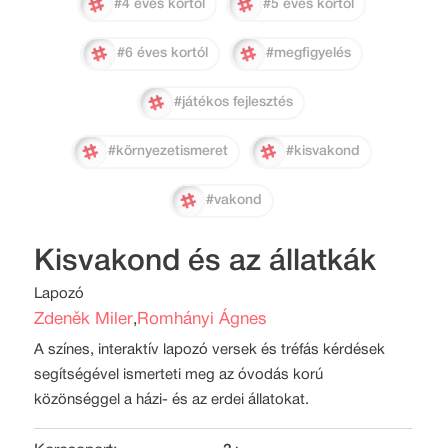
#4 éves kortól
#5 éves kortól
#6 éves kortól
#megfigyelés
#játékos fejlesztés
#környezetismeret
#kisvakond
#vakond
Kisvakond és az állatkák
Lapozó
Zdeněk Miler
Romhányi Ágnes
,
A színes, interaktív lapozó versek és tréfás kérdések
segítségével ismerteti meg az óvodás korú
közönséggel a házi- és az erdei állatokat.