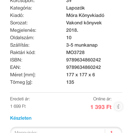
Korcsoport:
3+
Kategória:
Lapozók
Kiadó:
Móra Könyvkiadó
Sorozat:
Vakond könyvek
Megjelenés:
2018.
Oldalszám:
10
Szállítás:
3-5 munkanap
Raktári kód:
MO3728
ISBN:
9789634860242
EAN:
9789634860242
Méret [mm]:
177 x 177 x 6
Tömeg [g]:
135
Eredeti ár:
Online ár:
1 699 Ft
1 393 Ft
Készleten