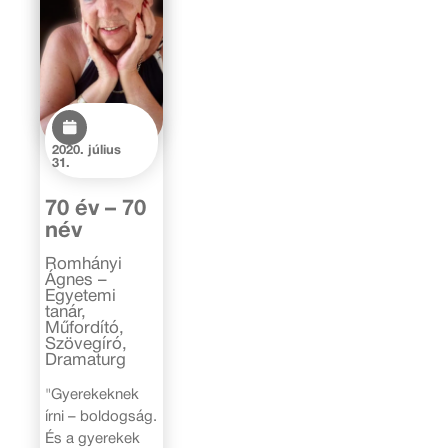
2020. július
31.
70 év – 70
név
Romhányi
Ágnes –
Egyetemi
tanár,
Műfordító,
Szövegíró,
Dramaturg
"Gyerekeknek
írni – boldogság.
És a gyerekek