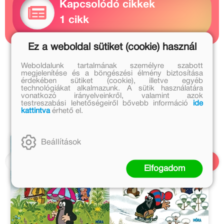
Kapcsolódó cikkek
1 cikk
Ez a weboldal sütiket (cookie) használ
Zdeněk Miler további művei
Weboldalunk tartalmának személyre szabott
megjelenítése és a böngészési élmény biztosítása
érdekében sütiket (cookie), illetve egyéb
Romhányi Ágnes további művei
technológiákat alkalmazunk. A sütik használatára
vonatkozó irányelveinkről, valamint azok
testreszabási lehetőségeiről bővebb információ
ide
A sorozat további részei
kattintva
érhető el.
Beállítások
Elfogadom