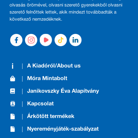
olvasás örömével, olvasni szerető gyerekekből olvasni
szerető felnőttek lettek, akik mindezt továbbadták a
következő nemzedéknek.
A Kiadóról/About us
Móra Mintabolt
Janikovszky Éva Alapítvány
Kapcsolat
Árkötött termékek
Nyereményjáték-szabályzat