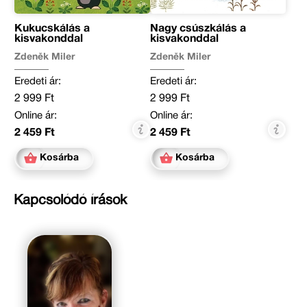
Kukucskálás a
Nagy csúszkálás a
kisvakonddal
kisvakonddal
Zdeněk Miler
Zdeněk Miler
Eredeti ár:
Eredeti ár:
2 999 Ft
2 999 Ft
Online ár:
Online ár:
2 459 Ft
2 459 Ft
Kosárba
Kosárba
Kapcsolódó írások