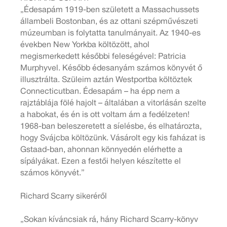
„Édesapám 1919-ben született a Massachussets
állambeli Bostonban, és az ottani szépművészeti
múzeumban is folytatta tanulmányait. Az 1940-es
években New Yorkba költözött, ahol
megismerkedett későbbi feleségével: Patricia
Murphyvel. Később édesanyám számos könyvét ő
illusztrálta. Szüleim aztán Westportba költöztek
Connecticutban. Édesapám – ha épp nem a
rajztáblája fölé hajolt – általában a vitorlásán szelte
a habokat, és én is ott voltam ám a fedélzeten!
1968-ban beleszeretett a síelésbe, és elhatározta,
hogy Svájcba költözünk. Vásárolt egy kis faházat is
Gstaad-ban, ahonnan könnyedén elérhette a
sípályákat. Ezen a festői helyen készítette el
számos könyvét.”
Richard Scarry sikeréről
„Sokan kíváncsiak rá, hány Richard Scarry-könyv