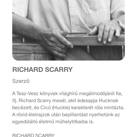
RICHARD SCARRY
Szerző
A Tesz-Vesz könyvek világhírű megálmodójáról fia,
ifj. Richard Scarry mesél, akit édesapja Hucknak
becézett, és Cicó (Huckle) karakterét róla mintázta.
A rövid életrajzok után bepillantást nyerhetünk az
egyedülálló életmű műhelytitkaiba is.
RICHARD SCARRY