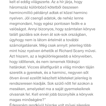
kelt el eddig világszerte. Az a hír járja, hogy
háromszáz különböző kötetből összesen
harmincmillió példányt adtak el közel harminc
nyelven. Jól csengő adatok, de nehéz lenne
megmondani, hogy egész pontosan fedik-e a
valóságot. Annyi bizonyos, hogy számtalan könyve
talált gazdára sok éven át sok-sok országban,
úgyhogy nem is látom értelmét a további
számolgatásnak. Még csak annyit: jelenleg több
mint húsz nyelven érhetők el Richard Scarry művei.
Azt hiszem, az a legkülönlegesebb a könyveiben,
hogy időtlenek, és nem ismernek földrajzi
határokat. Vicces állatfiguráit a világ minden táján
szeretik a gyerekek, és a harminc, negyven sőt
ötven évvel ezelőtt készített köteteket jelenleg is
rendszeresen kiadják. Sok szülő nőtt fel azokon a
meséken, amelyeket ma a saját gyermekeiknek
olvasnak fel. Kell ennél jobb bizonyíték a könyvek
magas minőségére?”
Édesapám rendkívül büszke volt művei sikerére.