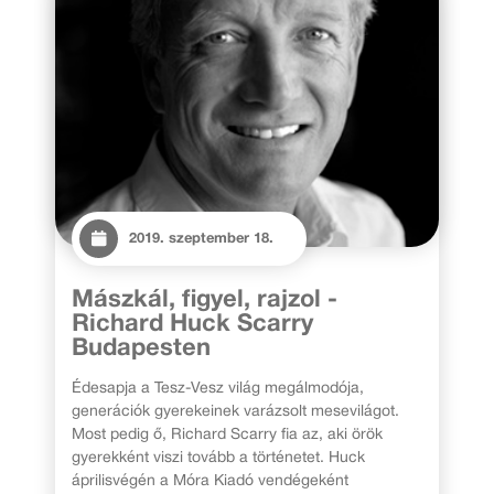
2019. szeptember 18.
Mászkál, figyel, rajzol -
Richard Huck Scarry
Budapesten
Édesapja a Tesz-Vesz világ megálmodója,
generációk gyerekeinek varázsolt mesevilágot.
Most pedig ő, Richard Scarry fia az, aki örök
gyerekként viszi tovább a történetet. Huck
áprilisvégén a Móra Kiadó vendégeként