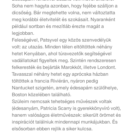
Soha nem hagyta azonban, hogy fejébe szálljon a
dicsőség. Bár megtehette volna, nem változtatta
meg korábbi életvitelét és szokásait. Nyaranként
például sortban és mezítláb érezte magát a
legjobban.
Feleségével, Patsyvel egy közös szenvedélyük
volt: az utazás. Minden télen eltöltöttek néhány
hetet Kenyában, ahol túravezetők segítségével
vadállatokat figyeltek meg. Szintén rendszeresen
felkeresték és bejárták Marokkót, illetve Londont.
Tavasszal néhány hetet egy aprócska házban
töltöttek a francia Riviérán, nyáron pedig
Nantucket szigetén, amely édesapám szülőhelye,
Boston közelében található.
Szüleim nemcsak tehetséges művészek voltak
(édesanyám, Patricia Scarry is gyerekkönyvíró volt),
hanem valóságos életművészek: sikerült örömet és
inspirációt találniuk mindennapi munkájukban. És
elsősorban ebben rejlik a siker kulcsa.