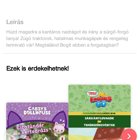
Leírás
Húzd magadra a kantáros nadrágot és irány a sürgő-forgó
tanya! Zúgó traktorok, hatalmas munkagépek és rengeteg
tennivaló vár! Megtalálod Bogit ebben a forgatagban?
Ezek is érdekelhetnek!