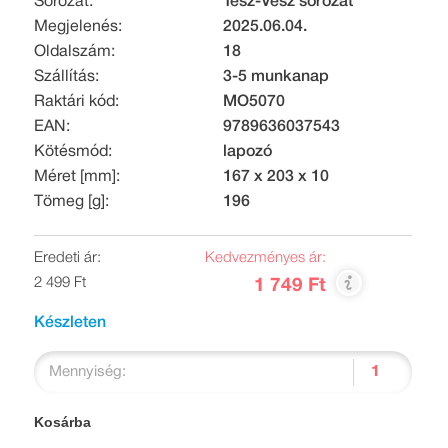
Sorozat:
Tesz-Vesz sorozat
Megjelenés:
2025.06.04.
Oldalszám:
18
Szállítás:
3-5 munkanap
Raktári kód:
MO5070
EAN:
9789636037543
Kötésmód:
lapozó
Méret [mm]:
167 x 203 x 10
Tömeg [g]:
196
Eredeti ár:
Kedvezményes ár:
2 499 Ft
1 749 Ft
Készleten
Mennyiség:
Kosárba