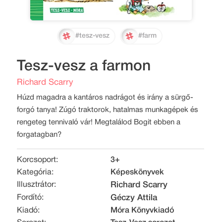
#tesz-vesz
#farm
Tesz-vesz a farmon
Richard Scarry
Húzd magadra a kantáros nadrágot és irány a sürgő-
forgó tanya! Zúgó traktorok, hatalmas munkagépek és
rengeteg tennivaló vár! Megtalálod Bogit ebben a
forgatagban?
Korcsoport:
3+
Kategória:
Képeskönyvek
Illusztrátor:
Richard Scarry
Fordító:
Géczy Attila
Kiadó:
Móra Könyvkiadó