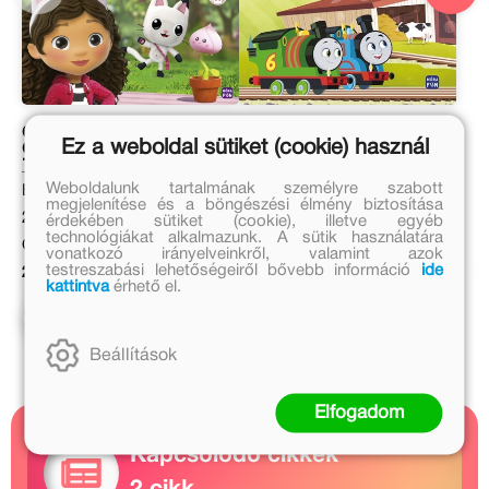
Gabi babaháza -
Thomas. All Engines Go –
Ez a weboldal sütiket (cookie) használ
Cicatündér és a
Kismozdony-kalandok 2.
kertvarázs
Weboldalunk tartalmának személyre szabott
Eredeti ár:
Eredeti ár:
megjelenítése és a böngészési élmény biztosítása
2 499 Ft
3 499 Ft
érdekében sütiket (cookie), illetve egyéb
technológiákat alkalmazunk. A sütik használatára
Online ár:
Kötött ár:
vonatkozó irányelveinkről, valamint azok
testreszabási lehetőségeiről bővebb információ
ide
2 049 Ft
3 149 Ft
kattintva
érhető el.
Kosárba
Előrendelem
Beállítások
Elfogadom
Kapcsolódó cikkek