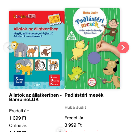
Állatok az állatkertben -
Padlástéri mesék
BambinoLÜK
Huba Judit
Eredeti ár:
Eredeti ár:
1 399 Ft
3 999 Ft
Online ár: