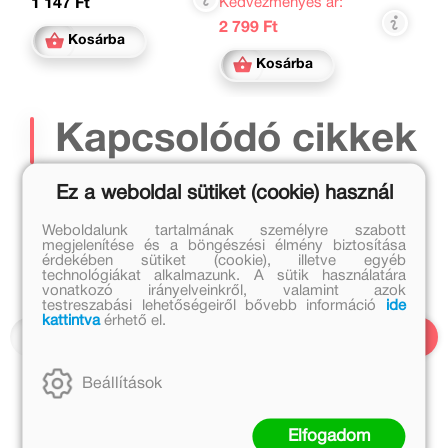
Kedvezményes ár:
1 147 Ft
2 799 Ft
Kosárba
Kosárba
Kapcsolódó cikkek
Ez a weboldal sütiket (cookie) használ
Weboldalunk tartalmának személyre szabott
megjelenítése és a böngészési élmény biztosítása
érdekében sütiket (cookie), illetve egyéb
technológiákat alkalmazunk. A sütik használatára
vonatkozó irányelveinkről, valamint azok
testreszabási lehetőségeiről bővebb információ
ide
kattintva
érhető el.
Beállítások
Elfogadom
2020. április 6.